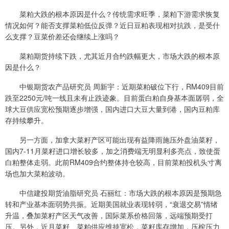
菜粕大跌的根本原因是什么？传统需求旺季，菜粕下游需求恢复
情况如何？能否支撑菜粕低位反弹？近日豆粕表现相对抗跌，是受什
么支撑？豆菜价差还会继续上涨吗？
菜粕期货持续下跌，尤其近月合约跌幅更大，市场大跌的根本原
因是什么？
中银期货农产品研究员 周新宇：近期菜粕破位下行，RM409目前
跌至2250元/吨一线且未有止跌迹象。目前蛋白粕自身基本面孱弱，全
球大豆供应宽松预期逐步增强，国内进口大豆大量到港，国内豆粕库
存持续攀升。
另一方面，加拿大菜籽产区可能出现有益降雨施压外盘油菜籽，
国内7-11月菜籽进口增长较多，加之消费端无明显利多亮点，致使蛋
白粕整体走弱。此前RM409合约整体持仓较高，目前菜粕投机头寸离
场也加大菜粕波动。
中信建投期货油脂研究员 石丽红：市场大跌的根本原因是预期急
转和产业基本面弱势共振。近期美国就业表现转弱，“衰退交易”情绪
升温，叠加菜籽产区天气改善，国际菜系价格回落，远端预期受打
压。另外，近月菜籽、菜粕供应维持宽松，菜籽库存增加，压榨压力