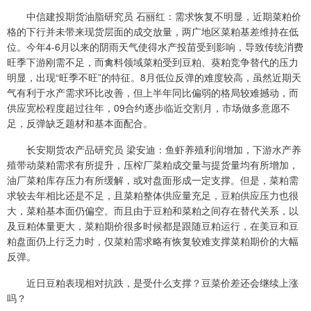
中信建投期货油脂研究员 石丽红：需求恢复不明显，近期菜粕价
格的下行并未带来现货层面的成交放量，两广地区菜粕基差维持在低
位。今年4-6月以来的阴雨天气使得水产投苗受到影响，导致传统消费
旺季下游刚需不足，而禽料领域菜粕受到豆粕、葵粕竞争替代的压力
明显，出现“旺季不旺”的特征。8月低位反弹的难度较高，虽然近期天
气有利于水产需求环比改善，但上半年同比偏弱的格局较难撼动，而
供应宽松程度超过往年，09合约逐步临近交割月，市场做多意愿不
足，反弹缺乏题材和基本面配合。
长安期货农产品研究员 梁安迪：鱼虾养殖利润增加，下游水产养
殖带动菜粕需求有所提升，压榨厂菜粕成交量与提货量均有所增加，
油厂菜粕库存压力有所缓解，或对盘面形成一定支撑。但是，菜粕需
求较去年相比还是不足，且菜粕整体供应量充足，豆粕供应压力也很
大，菜粕基本面仍偏空。而且由于豆粕和菜粕之间存在替代关系，以
及豆粕体量更大，菜粕期价很多时候都是跟随豆粕运行，在美豆和豆
粕盘面仍上行乏力时，仅菜粕需求略有恢复较难支撑菜粕期价的大幅
反弹。
近日豆粕表现相对抗跌，是受什么支撑？豆菜价差还会继续上涨
吗？