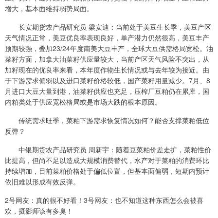
增大，基本面维持弱势局面。
长安期货农产品研究员 梁安迪：当前处于美豆生长季，美豆产区
天气情况正常，美豆优良率表现良好，单产潜力仍然很高，美豆丰产
预期较强，叠加23/24年度南美大豆丰产，全球大豆供需格局宽松。油
菜籽方面，加拿大油菜籽供应量较大，当前产区天气风险不突出，从
加籽现在的优良率来看，本年度作物生长情况或与去年较为接近。由
于下游需求偏弱以及进口菜籽价格较低，国产菜籽用量减少。7月、8
月进口大豆大量到港，油菜籽供应也充足，压榨厂豆粕仍在累库，国
内粕类处于供应宽松格局或是市场大跌的根本原因。
传统需求旺季，菜粕下游需求恢复情况如何？能否支撑菜粕低位
反弹？
中银期货农产品研究员 周新宇：随着豆菜粕价差走扩，菜粕性价
比提高，但尚不足以造成大规模消费替代，水产对于菜粕的消费环比
持续增加，目前菜粕价格处于偏低位置，但基本面偏弱，短期内预计
依旧难以形成有效反弹。
2号网友：真的很不好看！3号网友：也不知道这种东西怎么会被喜
欢，摄影师该有多臭！