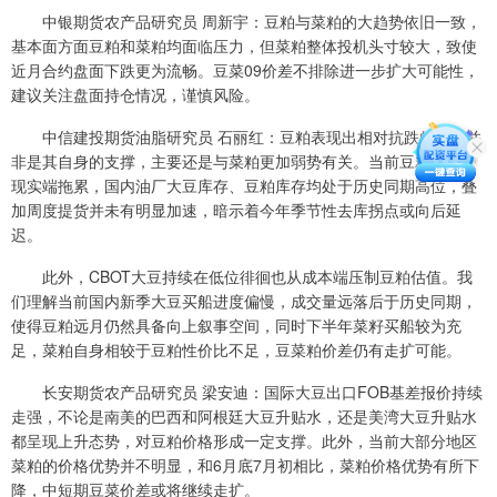
中银期货农产品研究员 周新宇：豆粕与菜粕的大趋势依旧一致，
基本面方面豆粕和菜粕均面临压力，但菜粕整体投机头寸较大，致使
近月合约盘面下跌更为流畅。豆菜09价差不排除进一步扩大可能性，
建议关注盘面持仓情况，谨慎风险。
中信建投期货油脂研究员 石丽红：豆粕表现出相对抗跌的属性并
非是其自身的支撑，主要还是与菜粕更加弱势有关。当前豆粕主要受
现实端拖累，国内油厂大豆库存、豆粕库存均处于历史同期高位，叠
加周度提货并未有明显加速，暗示着今年季节性去库拐点或向后延
迟。
此外，CBOT大豆持续在低位徘徊也从成本端压制豆粕估值。我
们理解当前国内新季大豆买船进度偏慢，成交量远落后于历史同期，
使得豆粕远月仍然具备向上叙事空间，同时下半年菜籽买船较为充
足，菜粕自身相较于豆粕性价比不足，豆菜粕价差仍有走扩可能。
长安期货农产品研究员 梁安迪：国际大豆出口FOB基差报价持续
走强，不论是南美的巴西和阿根廷大豆升贴水，还是美湾大豆升贴水
都呈现上升态势，对豆粕价格形成一定支撑。此外，当前大部分地区
菜粕的价格优势并不明显，和6月底7月初相比，菜粕价格优势有所下
降，中短期豆菜价差或将继续走扩。