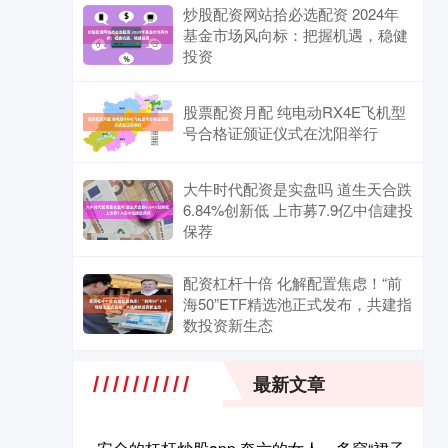
炒股配资网站拾必选配资 2024年
基金市场风向标：把握机遇，稳健
投资
股票配资月配 纯电动RX4E飞机型
号合格证颁证仪式在沈阳举行
大牛时代配资是实盘吗 道生天合跌
6.84%创新低 上市募7.9亿中信建投
保荐
配资杠杆十倍 化解配置焦虑！“前
海50”ETF精选池正式发布，共建指
数投资新生态
最新文章