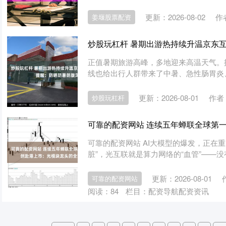
更新：2026-08-02
作
姜堰股票配资
炒股玩杠杆 暑期出游热持续升温京东
正值暑期旅游高峰，多地迎来高温天气。
线也给出行人群带来了中暑、急性肠胃炎、
更新：2026-08-01
作者
炒股玩杠杆
可靠的配资网站 连续五年蝉联全球第
可靠的配资网站 AI大模型的爆发，正在
脏”，光互联就是算力网络的“血管”——没
更新：2026-08-01
可靠的配资网站
阅读：
84
栏目：
配资导航配资资讯