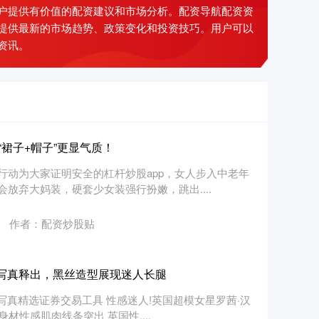
户提供有价值的配资建议和市场分析。配资导航配资资
提供最新的市场趋势、政策变化和投资技巧。用户可以
资讯。
“裙子+帽子”更显气质！
行动为大家证明安全的杠杆炒股app，女人步入中老年
放弃大妈装，硬套少女装强行扮嫩，跳出....
作者：配资炒股贴
志写真释出，黑丝造型展现迷人长腿
写真精选证券交易工具 性感迷人!英国超模女星罗茜·汉
材性感肌肉线条突出 英国性....