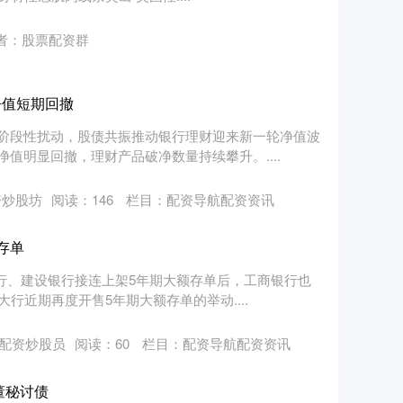
者：股票配资群
净值短期回撤
阶段性扰动，股债共振推动银行理财迎来新一轮净值波
值明显回撤，理财产品破净数量持续攀升。....
资炒股坊
阅读：
146
栏目：
配资导航配资资讯
存单
行、建设银行接连上架5年期大额存单后，工商银行也
行近期再度开售5年期大额存单的举动....
配资炒股员
阅读：
60
栏目：
配资导航配资资讯
董秘讨债