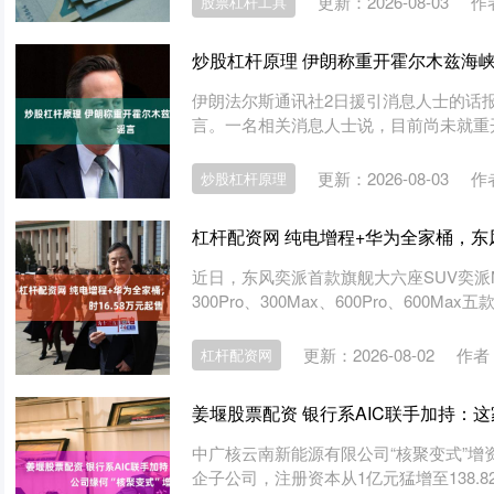
更新：2026-08-03
作
股票杠杆工具
炒股杠杆原理 伊朗称重开霍尔木兹海
伊朗法尔斯通讯社2日援引消息人士的话
言。一名相关消息人士说，目前尚未就重开
更新：2026-08-03
作
炒股杠杆原理
杠杆配资网 纯电增程+华为全家桶，东风
近日，东风奕派首款旗舰大六座SUV奕派M
300Pro、300Max、600Pro、600Max
更新：2026-08-02
作者
杠杆配资网
姜堰股票配资 银行系AIC联手加持：
中广核云南新能源有限公司“核聚变式”增
企子公司，注册资本从1亿元猛增至138.8