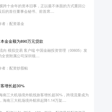
一场横跨十余年的资本旧事，正以最不体面的方式重回公
股后的首任董事会秘书、前首席....
作者：配资基金
本金金额为890万元贷款
流向 模拟交易 客户端 中国金融投资管理（00605）发
全资附属公司深圳领....
作者：配资炒股帖
客增长超30%
海南三大机场境外航线旅客增长超30%，跨境流量成为
南三大机场境外航班起降1.14万架....