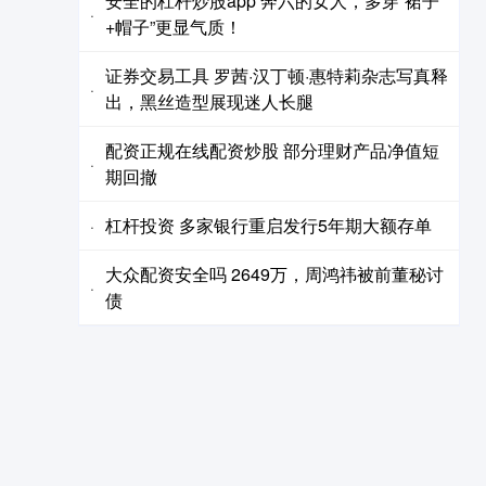
安全的杠杆炒股app 奔六的女人，多穿“裙子
·
+帽子”更显气质！
证券交易工具 罗茜·汉丁顿·惠特莉杂志写真释
·
出，黑丝造型展现迷人长腿
配资正规在线配资炒股 ​部分理财产品净值短
·
期回撤
杠杆投资 多家银行重启发行5年期大额存单
·
大众配资安全吗 2649万，周鸿祎被前董秘讨
·
债