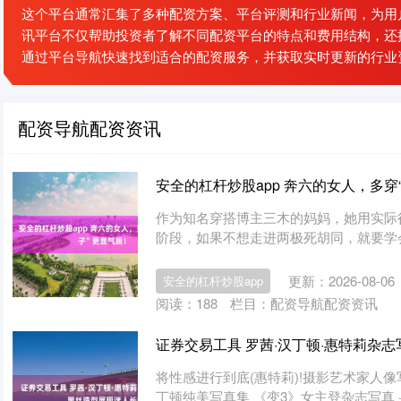
这个平台通常汇集了多种配资方案、平台评测和行业新闻，为用
讯平台不仅帮助投资者了解不同配资平台的特点和费用结构，还
通过平台导航快速找到适合的配资服务，并获取实时更新的行业
配资导航配资资讯
安全的杠杆炒股app 奔六的女人，多穿
作为知名穿搭博主三木的妈妈，她用实际
阶段，如果不想走进两极死胡同，就要学会
更新：2026-08-06
安全的杠杆炒股app
阅读：
188
栏目：
配资导航配资资讯
证券交易工具 罗茜·汉丁顿·惠特莉杂
将性感进行到底(惠特莉)!摄影艺术家人像
丁顿纯美写真集 《变3》女主登杂志写真 身