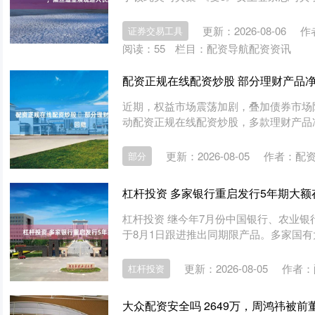
更新：2026-08-06
作
证券交易工具
阅读：
55
栏目：
配资导航配资资讯
配资正规在线配资炒股 ​部分理财产品
近期，权益市场震荡加剧，叠加债券市场
动配资正规在线配资炒股，多款理财产品净
更新：2026-08-05
作者：配
部分
杠杆投资 多家银行重启发行5年期大额
杠杆投资 继今年7月份中国银行、农业银
于8月1日跟进推出同期限产品。多家国有大
更新：2026-08-05
作者：
杠杆投资
大众配资安全吗 2649万，周鸿祎被前