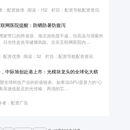
者：配资旅侠
阅读：
152
栏目：
配资导航配资资讯
互联网医院提醒：防晒防暑防腹泻
携家带口的跨省游、海滨游热度不减，但高温与强紫外
日光性皮炎等健康风险。京东互联网医院内....
：配资优势
阅读：
52
栏目：
配资导航配资资讯
一，中际旭创赴港上市：光模块龙头的全球化大棋
重塑全球科技产业的价值链条。如果说GPU是算力的“心
有高速低延迟的光传输，再强的芯....
作者：配资广告