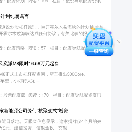
者：配资计划
阅读：
106
栏目：
配资导航配资资讯
峡计划纯属谣言
报道说炒股杠杆原理，重开霍尔木兹海峡的计划纯属谣
霍尔木兹海峡达成任何协议，有关此事的报....
者：配资策略
阅读：
57
栏目：
配资导航配资资讯
奕派M8限时16.58万元起售
8正式上市杠杆配资网，新车推出300Core、
五款车型，小订转大定....
：股票配资廊
阅读：
170
栏目：
配资导航配资资讯
这家新能源公司缘何“核聚变式”增资
资近日落地。天眼查信息显示，这家揭牌仅4个月的央
2亿元。建信投资、信银金投、交银....