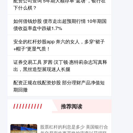
配资公司查询 5年期大额存单“返场”，银行在
下什么棋？
如何借钱炒股 债市走出超预期行情 10年期国
债收益率盘中跌破1.7%
安全的杠杆炒股app 奔六的女人，多穿“裙子
+帽子”更显气质！
证券交易工具 罗茜·汉丁顿·惠特莉杂志写真释
出，黑丝造型展现迷人长腿
配资正规在线配资炒股 ​部分理财产品净值短
期回撤
推荐阅读
股票杠杆的利息是多少 美国银行合
并交易面临更严格的审查以获得联