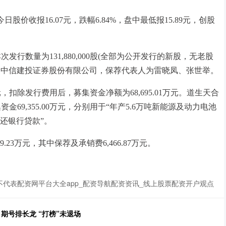
)今日股价收报16.07元，跌幅6.84%，盘中最低报15.89元，创股
次发行数量为131,880,000股(全部为公开发行的新股，无老股
商)为中信建投证券股份有限公司，保荐代表人为雷晓凤、张世举。
元，扣除发行费用后，募集资金净额为68,695.01万元。道生天合
金69,355.00万元，分别用于“年产5.6万吨新能源及动力电池
还银行贷款”。
.23万元，其中保荐及承销费6,466.87万元。
代表配资网平台大全app_配资导航配资资讯_线上股票配资开户观点
期号排长龙 “打榜”未退场