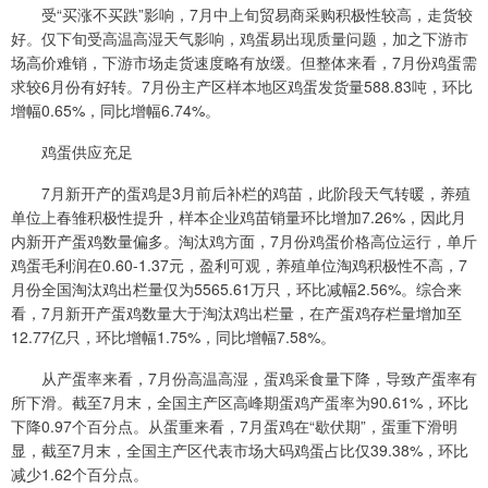
受“买涨不买跌”影响，7月中上旬贸易商采购积极性较高，走货较
好。仅下旬受高温高湿天气影响，鸡蛋易出现质量问题，加之下游市
场高价难销，下游市场走货速度略有放缓。但整体来看，7月份鸡蛋需
求较6月份有好转。7月份主产区样本地区鸡蛋发货量588.83吨，环比
增幅0.65%，同比增幅6.74%。
鸡蛋供应充足
7月新开产的蛋鸡是3月前后补栏的鸡苗，此阶段天气转暖，养殖
单位上春雏积极性提升，样本企业鸡苗销量环比增加7.26%，因此月
内新开产蛋鸡数量偏多。淘汰鸡方面，7月份鸡蛋价格高位运行，单斤
鸡蛋毛利润在0.60-1.37元，盈利可观，养殖单位淘鸡积极性不高，7
月份全国淘汰鸡出栏量仅为5565.61万只，环比减幅2.56%。综合来
看，7月新开产蛋鸡数量大于淘汰鸡出栏量，在产蛋鸡存栏量增加至
12.77亿只，环比增幅1.75%，同比增幅7.58%。
从产蛋率来看，7月份高温高湿，蛋鸡采食量下降，导致产蛋率有
所下滑。截至7月末，全国主产区高峰期蛋鸡产蛋率为90.61%，环比
下降0.97个百分点。从蛋重来看，7月蛋鸡在“歇伏期”，蛋重下滑明
显，截至7月末，全国主产区代表市场大码鸡蛋占比仅39.38%，环比
减少1.62个百分点。