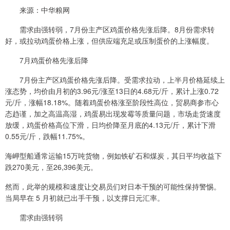
来源：中华粮网
需求由强转弱，7月份主产区鸡蛋价格先涨后降。8月份需求转
好，或拉动鸡蛋价格上涨，但供应端充足或压制蛋价的上涨幅度。
7月鸡蛋价格先涨后降
7月份主产区鸡蛋价格先涨后降。受需求拉动，上半月价格延续上
涨态势，均价由月初的3.96元/涨至13日的4.68元/斤，累计上涨0.72
元/斤，涨幅18.18%。随着鸡蛋价格涨至阶段性高位，贸易商参市心
态趋谨，加之高温高湿，鸡蛋易出现发霉等质量问题，市场走货速度
放缓，鸡蛋价格高位下滑，日均价降至月底的4.13元/斤，累计下滑
0.55元/斤，跌幅11.75%。
海岬型船通常运输15万吨货物，例如铁矿石和煤炭，其日平均收益下
跌270美元，至26,396美元。
然而，此举的规模和速度让交易员们对日本干预的可能性保持警惕。
当局早在 5 月初就已出手干预，以支撑日元汇率。
需求由强转弱