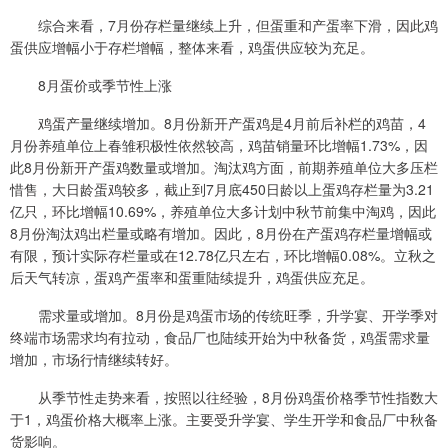
综合来看，7月份存栏量继续上升，但蛋重和产蛋率下滑，因此鸡
蛋供应增幅小于存栏增幅，整体来看，鸡蛋供应较为充足。
8月蛋价或季节性上涨
鸡蛋产量继续增加。8月份新开产蛋鸡是4月前后补栏的鸡苗，4
月份养殖单位上春雏积极性依然较高，鸡苗销量环比增幅1.73%，因
此8月份新开产蛋鸡数量或增加。淘汰鸡方面，前期养殖单位大多压栏
惜售，大日龄蛋鸡较多，截止到7月底450日龄以上蛋鸡存栏量为3.21
亿只，环比增幅10.69%，养殖单位大多计划中秋节前集中淘鸡，因此
8月份淘汰鸡出栏量或略有增加。因此，8月份在产蛋鸡存栏量增幅或
有限，预计实际存栏量或在12.78亿只左右，环比增幅0.08%。立秋之
后天气转凉，蛋鸡产蛋率和蛋重陆续提升，鸡蛋供应充足。
需求量或增加。8月份是鸡蛋市场的传统旺季，升学宴、开学季对
终端市场需求均有拉动，食品厂也陆续开始为中秋备货，鸡蛋需求量
增加，市场行情继续转好。
从季节性走势来看，按照以往经验，8月份鸡蛋价格季节性指数大
于1，鸡蛋价格大概率上涨。主要受升学宴、学生开学和食品厂中秋备
货影响。