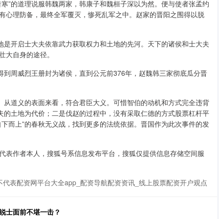
齿寒”的道理说服韩魏两家，韩康子和魏桓子深以为然。便与使者张孟约
有心理防备，最终全军覆灭，惨死乱军之中。赵家的晋阳之围得以脱
多地是开启士大夫依靠武力获取权力和土地的先河。天下的诸侯和士大夫
壮大自身的途径。
得到周威烈王册封为诸侯，直到公元前376年，赵魏韩三家彻底瓜分晋
号。从道义的表面来看，符合君臣大义。可惜智伯的动机和方式完全违背
大夫的土地为代价；二是伐赵的过程中，没有采取仁德的方式股票杠杆平
自下而上”的春秋无义战，找到更多的法统依据。晋国作为此次事件的发
代表作者本人，搜狐号系信息发布平台，搜狐仅提供信息存储空间服
代表配资网平台大全app_配资导航配资资讯_线上股票配资开户观点
秦锐士面前不堪一击？