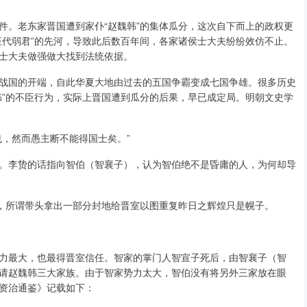
件。老东家晋国遭到家仆“赵魏韩”的集体瓜分，这次自下而上的政权更
臣代弱君”的先河，导致此后数百年间，各家诸侯士大夫纷纷效仿不止。
士大夫做强做大找到法统依据。
战国的开端，自此华夏大地由过去的五国争霸变成七国争雄。很多历史
韩”的不臣行为，实际上晋国遭到瓜分的后果，早已成定局。明朝文史学
也，然而愚主断不能得国士矣。”
。李贽的话指向智伯（智襄子），认为智伯绝不是昏庸的人，为何却导
前，所谓带头拿出一部分封地给晋室以图重复昨日之辉煌只是幌子。
力最大，也最得晋室信任。智家的掌门人智宣子死后，由智襄子（智
请赵魏韩三大家族。由于智家势力太大，智伯没有将另外三家放在眼
资治通鉴》记载如下：