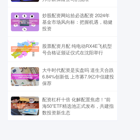
炒股配资网站拾必选配资 2024年
基金市场风向标：把握机遇，稳健
投资
股票配资月配 纯电动RX4E飞机型
号合格证颁证仪式在沈阳举行
大牛时代配资是实盘吗 道生天合跌
6.84%创新低 上市募7.9亿中信建投
保荐
配资杠杆十倍 化解配置焦虑！“前
海50”ETF精选池正式发布，共建指
数投资新生态