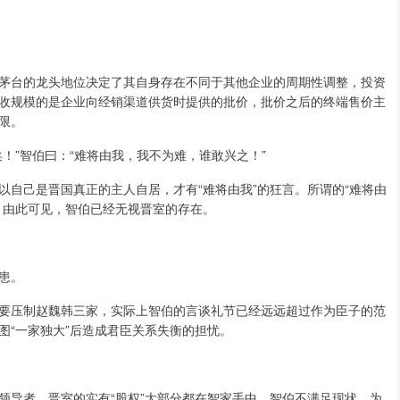
茅台的龙头地位决定了其自身存在不同于其他企业的周期性调整，投资
收规模的是企业向经销渠道供货时提供的批价，批价之后的终端售价主
限。
！”智伯曰：“难将由我，我不为难，谁敢兴之！”
自己是晋国真正的主人自居，才有“难将由我”的狂言。所谓的“难将由
。由此可见，智伯已经无视晋室的存在。
患。
要压制赵魏韩三家，实际上智伯的言谈礼节已经远远超过作为臣子的范
图“一家独大”后造成君臣关系失衡的担忧。
领导者。晋室的实有“股权”大部分都在智家手中，智伯不满足现状。为