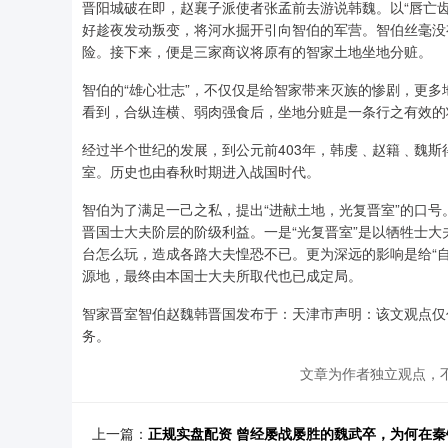
晋阳城破在即，赵襄子派使者张孟前去游说韩魏。以“唇亡
好趁夜发动叛变，将河水掘开引向智伯的军营。智伯丝毫没
险。接下来，便是三家商议将原有的智家土地坐地分赃。
智伯的“雄心壮志”，不仅仅是给智家带来灭族的惨剧，更
看到，合纵连横、弱肉强食后，坐地分赃是一条行之有效的
经过半个世纪的发展，到公元前403年，韩虔﹑赵籍﹑魏斯
室。历史也由春秋时期进入战国时代。
智伯为了满足一己之私，提出“进献土地，光复晋室”的口
晋国士大夫阶层的阶级利益。一是“光复晋室”是以牺牲士
台怎么玩，造成各路大夫惶恐不已。更为深远的影响是给“
源地，最终由本国士大夫所取代也已成定局。
智家晋室智伯赵魏韩晋国发布于：天津市声明：该文观点仅
务。
文章为作者独立观点，不
上一篇：
正规实盘配资 曾经屡战屡胜的魏武卒，为何在