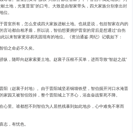
进献土地，光复晋室”的口号。大致是由智家带头，四大家族分别拿出封
地位。
于晋室所有，怎么变成四大家族进献土地。也就是说，包括智家在内的
的言论都自相矛盾，所以说，智伯想要拥护晋室的背后是想通过“自伤
如此以来智家更容易巩固现有的地位。《资治通鉴·周纪》记载如下：
智伯之命必不久矣。
骄纵，随即向赵家索要土地。赵襄子压根不买单，进而导致“智赵之战”
晋阳（赵襄子封地）。由于晋阳城坚若铜墙铁壁，智伯掘开河口水淹晋
的家园又被智伯毁掉，整个晋阳城上下齐心，浴血奋战誓死不降。
在心里。谁都想不到智伯为人居然残暴到如此地步，心中难免不寒而
喜志，有忧色。