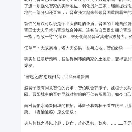
了进一步强化智家的实际地位，弱化另外三家，继而提出“
地的一部分归还晋室，让晋室强大起来带领晋国重回霸主的
智伯的建议可以说是个彻头彻尾的矛盾。晋国的土地自然属
晋国士大夫早就与晋室貌合神离。连智伯自己提出拥护晋室
一指，断敌一臂”的策略，来分化削弱晋室其他宗族势力。
任章曰：无故索地，诸大夫必惧；吾与之地，智伯必骄……
确实如任章所预料，智伯得到韩魏两家的土地后，变得更加
爆发。
“智赵之战”忽现倒戈，彻底葬送晋国
赵襄子没有同意智伯的要求，智伯联合韩康子、魏桓子发兵
阳。晋阳城中的百姓早就对智伯的不仁有所耳闻，如今自己
面对智伯水淹晋阳城的损招。韩康子和魏桓子看在眼里，慌
栗。《资治通鉴》原文记载：
夫从韩魏之兵以攻赵，赵亡，难必及韩、魏矣。……二子无