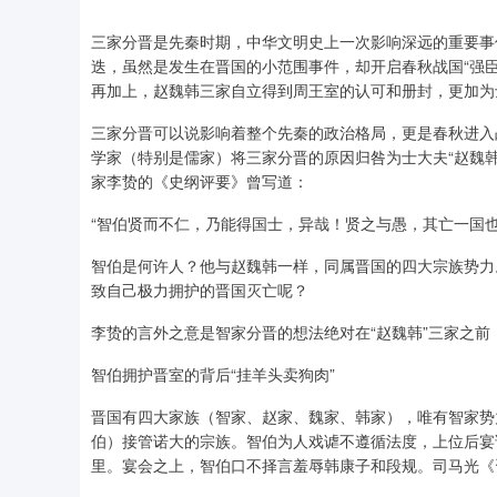
三家分晋是先秦时期，中华文明史上一次影响深远的重要事
迭，虽然是发生在晋国的小范围事件，却开启春秋战国“强
再加上，赵魏韩三家自立得到周王室的认可和册封，更加为
三家分晋可以说影响着整个先秦的政治格局，更是春秋进入
学家（特别是儒家）将三家分晋的原因归咎为士大夫“赵魏
家李贽的《史纲评要》曾写道：
“智伯贤而不仁，乃能得国士，异哉！贤之与愚，其亡一国
智伯是何许人？他与赵魏韩一样，同属晋国的四大宗族势力
致自己极力拥护的晋国灭亡呢？
李贽的言外之意是智家分晋的想法绝对在“赵魏韩”三家之
智伯拥护晋室的背后“挂羊头卖狗肉”
晋国有四大家族（智家、赵家、魏家、韩家），唯有智家势
伯）接管诺大的宗族。智伯为人戏谑不遵循法度，上位后宴
里。宴会之上，智伯口不择言羞辱韩康子和段规。司马光《