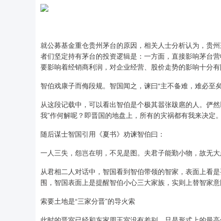
就公募基金重仓贵州茅台的原因，相关人士分析认为，贵州
者们坚定持有茅台的投资逻辑是：一方面，直接影响茅台营
要影响着经销商利润，对企业经营、股价走势的影响十分有
智伯戏康子而侮段规。智国闻之，谏曰“主不备难，难必至矣
从这段记载中，可以看出智伯是个极其嚣张跋扈的人。俨然以
我”作何解呢？即晋国的地盘上，所有的灾祸都有我来决定
随后谋士智国引用《夏书》劝谏智伯曰：
一人三失，怨岂在明，不见是图。夫君子能勤小物，故无大
从君相二人对话中，智国看到智伯带领的智家，表面上看是
围，智国表面上是提醒智伯小心三大家族，实则上替智家意
索要土地是“三家分晋”的导火索
此时的晋室已经和东家周王室没有差别，只是形式上的最高