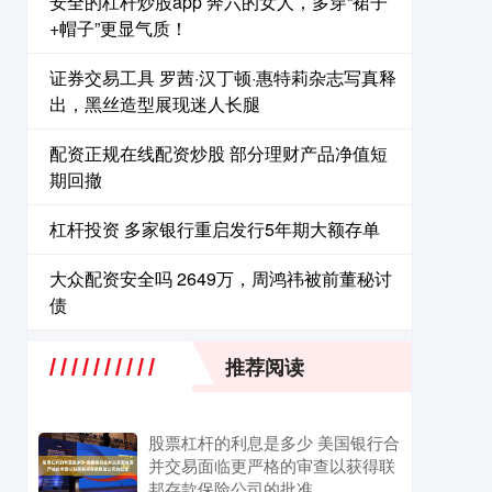
安全的杠杆炒股app 奔六的女人，多穿“裙子
+帽子”更显气质！
证券交易工具 罗茜·汉丁顿·惠特莉杂志写真释
出，黑丝造型展现迷人长腿
配资正规在线配资炒股 ​部分理财产品净值短
期回撤
杠杆投资 多家银行重启发行5年期大额存单
大众配资安全吗 2649万，周鸿祎被前董秘讨
债
推荐阅读
股票杠杆的利息是多少 美国银行合
并交易面临更严格的审查以获得联
邦存款保险公司的批准