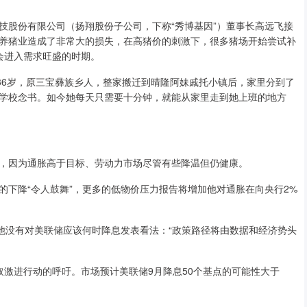
技股份有限公司（扬翔股份子公司，下称“秀博基因”）董事长高远飞接
养猪业造成了非常大的损失，在高猪价的刺激下，很多猪场开始尝试补
会进入需求旺盛的时期。
36岁，原三宝彝族乡人，整家搬迁到晴隆阿妹戚托小镇后，家里分到了
学校念书。如今她每天只需要十分钟，就能从家里走到她上班的地方
因为通胀高于目标、劳动力市场尽管有些降温但仍健康。
降“令人鼓舞”，更多的低物价压力报告将增加他对通胀在向央行2%
没有对美联储应该何时降息发表看法：“政策路径将由数据和经济势头
进行动的呼吁。市场预计美联储9月降息50个基点的可能性大于