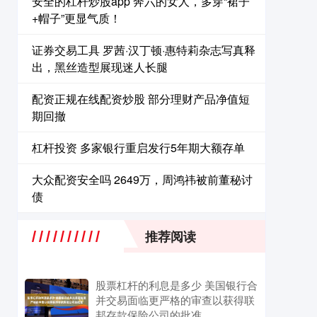
安全的杠杆炒股app 奔六的女人，多穿“裙子
+帽子”更显气质！
证券交易工具 罗茜·汉丁顿·惠特莉杂志写真释
出，黑丝造型展现迷人长腿
配资正规在线配资炒股 ​部分理财产品净值短
期回撤
杠杆投资 多家银行重启发行5年期大额存单
大众配资安全吗 2649万，周鸿祎被前董秘讨
债
推荐阅读
股票杠杆的利息是多少 美国银行合
并交易面临更严格的审查以获得联
邦存款保险公司的批准