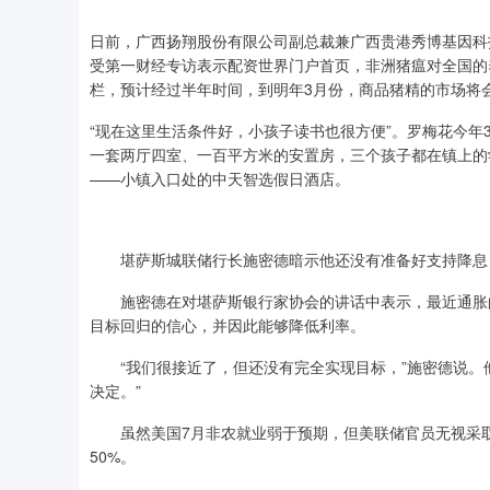
日前，广西扬翔股份有限公司副总裁兼广西贵港秀博基因科
受第一财经专访表示配资世界门户首页，非洲猪瘟对全国的
栏，预计经过半年时间，到明年3月份，商品猪精的市场将
“现在这里生活条件好，小孩子读书也很方便”。罗梅花今年
一套两厅四室、一百平方米的安置房，三个孩子都在镇上的
——小镇入口处的中天智选假日酒店。
堪萨斯城联储行长施密德暗示他还没有准备好支持降息，
施密德在对堪萨斯银行家协会的讲话中表示，最近通胀的下
目标回归的信心，并因此能够降低利率。
“我们很接近了，但还没有完全实现目标，”施密德说。他
决定。”
虽然美国7月非农就业弱于预期，但美联储官员无视采取激
50%。