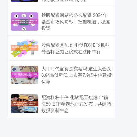
炒股配资网站拾必选配资 2024年
基金市场风向标：把握机遇，稳健
投资
股票配资月配 纯电动RX4E飞机型
号合格证颁证仪式在沈阳举行
大牛时代配资是实盘吗 道生天合跌
6.84%创新低 上市募7.9亿中信建投
保荐
配资杠杆十倍 化解配置焦虑！“前
海50”ETF精选池正式发布，共建指
数投资新生态