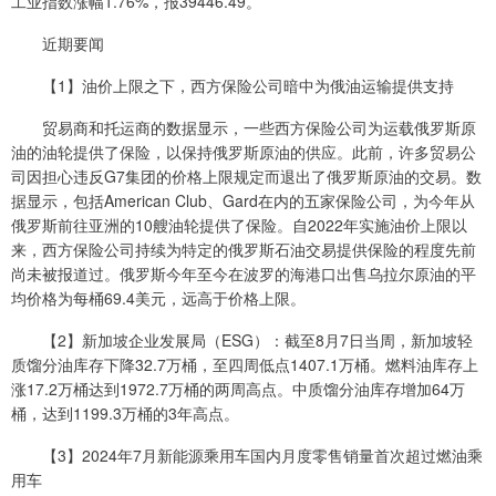
工业指数涨幅1.76%，报39446.49。
近期要闻
【1】油价上限之下，西方保险公司暗中为俄油运输提供支持
贸易商和托运商的数据显示，一些西方保险公司为运载俄罗斯原
油的油轮提供了保险，以保持俄罗斯原油的供应。此前，许多贸易公
司因担心违反G7集团的价格上限规定而退出了俄罗斯原油的交易。数
据显示，包括American Club、Gard在内的五家保险公司，为今年从
俄罗斯前往亚洲的10艘油轮提供了保险。自2022年实施油价上限以
来，西方保险公司持续为特定的俄罗斯石油交易提供保险的程度先前
尚未被报道过。俄罗斯今年至今在波罗的海港口出售乌拉尔原油的平
均价格为每桶69.4美元，远高于价格上限。
【2】新加坡企业发展局（ESG）：截至8月7日当周，新加坡轻
质馏分油库存下降32.7万桶，至四周低点1407.1万桶。燃料油库存上
涨17.2万桶达到1972.7万桶的两周高点。中质馏分油库存增加64万
桶，达到1199.3万桶的3年高点。
【3】2024年7月新能源乘用车国内月度零售销量首次超过燃油乘
用车