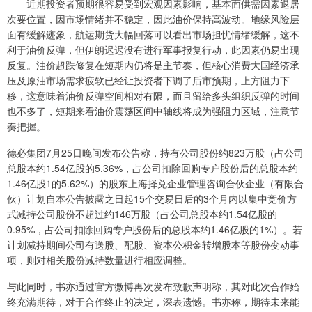
近期投资者预期很容易受到宏观因素影响，基本面供需因素退居
次要位置，因市场情绪并不稳定，因此油价保持高波动。地缘风险层
面有缓解迹象，航运期货大幅回落可以看出市场担忧情绪缓解，这不
利于油价反弹，但伊朗迟迟没有进行军事报复行动，此因素仍易出现
反复。油价超跌修复在短期内仍将是主节奏，但核心消费大国经济承
压及原油市场需求疲软已经让投资者下调了后市预期，上方阻力下
移，这意味着油价反弹空间相对有限，而且留给多头组织反弹的时间
也不多了，短期来看油价震荡区间中轴线将成为强阻力区域，注意节
奏把握。
德必集团7月25日晚间发布公告称，持有公司股份约823万股（占公司
总股本约1.54亿股的5.36%，占公司扣除回购专户股份后的总股本约
1.46亿股1的5.62%）的股东上海择兑企业管理咨询合伙企业（有限合
伙）计划自本公告披露之日起15个交易日后的3个月内以集中竞价方
式减持公司股份不超过约146万股（占公司总股本约1.54亿股的
0.95%，占公司扣除回购专户股份后的总股本约1.46亿股的1%）。若
计划减持期间公司有送股、配股、资本公积金转增股本等股份变动事
项，则对相关股份减持数量进行相应调整。
与此同时，书亦通过官方微博再次发布致歉声明称，其对此次合作始
终充满期待，对于合作终止的决定，深表遗憾。书亦称，期待未来能