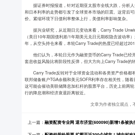
据证券时报报道，针对近期亚太股市全线大跌，分析人士认
和日本利率的走势都引发了全球资本市场的巨震。这背后可
价。紧缩环境下日债利率整体上行，美债利率影响复杂。
据兴业研究，从近期日元变动来看，Carry Trade U
（美日10年期国债利差/1年期美元兑日元期权隐含波动率）
年，从空头持仓来看，本轮Carry Trade的热度已经超过20
他们认为，本轮日元作为融资货币的Carry Trade已经
套息收益风险比将阶段性反弹，但大方向上Carry Trade
Carry Trade反转对于全球资金流动和各类资产价
联邦储备账户TGA余额和美元SOFR利率存在相关性，随
这可能会催动美联储降息加杠杆的股票平台，历史上前两轮
行的降息潮和经济衰退距离较近。
文章为作者独立观点，不
上一篇：
融资配资专业网 退市济堂(600090)新增1条被执
下一篇：
配资炒股给股票 扩围至近300个城市！城中村改