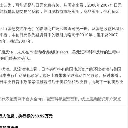
为，可能还是与日元套息有关。从历史来看，2000年2007年日元
能就是套息交易的反转，并引发权益市场承压，商品承压，但利多金
nwind（套息交易平仓）的影响之广泛和显著可见一斑。从套息收益风险比
来看，本轮日元作为融资货币的吸引力略高于2019年，但不及2007
19年、接近2007年。
开启反转，未来在市场情绪切换到riskon、美元汇率利率反弹的过程中，
的转向已经基本确认。
格都有扰动。从流动性上看，日本央行持有的国债总资产的环比变动与美国
着日本央行启动量化紧缩，边际上将带来全球流动性的收紧。反过来看，
日本央行货币政策紧缩显著滞后于美联储和欧央行，而与下一轮美欧央
代表配资网平台大全app_配资导航配资资讯_线上股票配资开户观点
行人信息，执行标的58.52万元
造加速推进