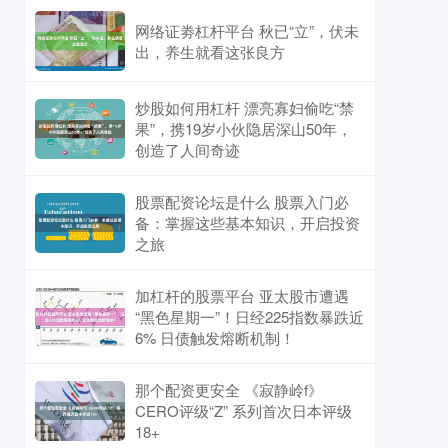
网络证劵杠杆平台 秋已“立”，伏未
出，养生就看这张良方
炒股如何用杠杆 漂亮寡妇偷吃“禁
果”，携19岁小伙隐居深山50年，
创造了人间奇迹
股票配资论坛是什么 股票入门必
备：掌握这些基本知识，开启投资
之旅
加杠杆的股票平台 亚太股市遭遇
“黑色星期一”！日经225指数暴跌近
6% 日债触发熔断机制！
那个配资更安全 《寂静岭f》
CERO评级“Z” 系列首次日本评级
18+