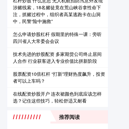
杠杆炒股 什么意思 无人机航拍防汛意外发现
涉赌线索，18名赌徒竟在荒山峡谷拿性命下
注，抓赌过程中，组织者高某逃跑卡在山洞
中，民警“险中施救”
怎么申请炒股杠杆 假期里的特殊一课：旁听
四川省人大常委会会议
技术先进的炒股配资 多家期货公司终止居间
人合作 行业获客进入专业价值比拼新阶段
股票配资10倍杠杆 “打新”理财热度飙升，投资
者可以上车吗？
在线配资炒股开户 连衣裙颜色到底应该怎样
选？记住这些技巧，轻松舒适又耐看
推荐阅读