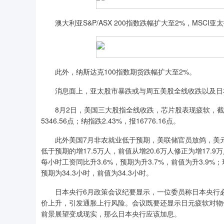
澳大利亚S&P/ASX 200指数跌幅扩大至2%，MSCI亚太
此外，纳斯达克100指数期货跌幅扩大至2%。
消息面上，亚太股市暴跌或与周五美股全线收跌以及日本
8月2日，美国三大股指全线收跌，芯片股表现疲软，截至收盘，
5346.56点；纳指跌2.43%，报16776.16点。
此外美国7月非农就业低于预期，美联储官员放鸽，美元指数
低于预期的增17.5万人，前值从增20.6万人修正为增17.9
每小时工资同比升3.6%，预期为升3.7%，前值为升3.9%；
预期为34.3小时，前值为34.3小时。
日本央行6月政策会议纪要显示，一位委员称日本央行必
价上升，引发通胀上行风险。会议既要还显示日元疲软对物
前景展望变成现实，那么日本央行应该加息。