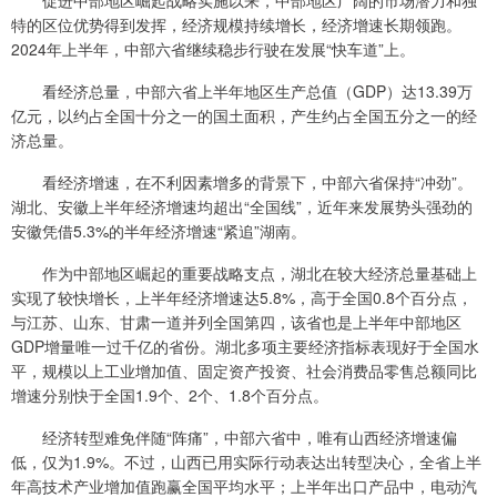
特的区位优势得到发挥，经济规模持续增长，经济增速长期领跑。
2024年上半年，中部六省继续稳步行驶在发展“快车道”上。
看经济总量，中部六省上半年地区生产总值（GDP）达13.39万
亿元，以约占全国十分之一的国土面积，产生约占全国五分之一的经
济总量。
看经济增速，在不利因素增多的背景下，中部六省保持“冲劲”。
湖北、安徽上半年经济增速均超出“全国线”，近年来发展势头强劲的
安徽凭借5.3%的半年经济增速“紧追”湖南。
作为中部地区崛起的重要战略支点，湖北在较大经济总量基础上
实现了较快增长，上半年经济增速达5.8%，高于全国0.8个百分点，
与江苏、山东、甘肃一道并列全国第四，该省也是上半年中部地区
GDP增量唯一过千亿的省份。湖北多项主要经济指标表现好于全国水
平，规模以上工业增加值、固定资产投资、社会消费品零售总额同比
增速分别快于全国1.9个、2个、1.8个百分点。
经济转型难免伴随“阵痛”，中部六省中，唯有山西经济增速偏
低，仅为1.9%。不过，山西已用实际行动表达出转型决心，全省上半
年高技术产业增加值跑赢全国平均水平；上半年出口产品中，电动汽