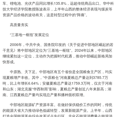
车、锂电池、光伏产品同比增长135.8%，远超传统商品出口。华中科
技大学经济学院教授陈波表示，上半年山西的整体经济表现与煤炭等
资源产品价格的波动有关，这是转型过程中的“阵痛”。
高质量夯实
“三基地一枢纽”发展定位
2006年，中共中央、国务院印发的《关于促进中部地区崛起的若
干意见》将中部地区定位为“三基地一枢纽”。2024年以来，中部地区
继续紧扣这一定位，主动作为把握时代机遇，推动中部崛起新格局加
快形成。
中原熟、天下足。中部地区有五个省份是全国粮食主产区，均实
现夏粮增产丰收。其中，“中原粮仓”河南夏粮总产量达到3785.7万
吨，比上年增长6.64%；安徽夏粮总产量达1759.3万吨，仅次于河南
和山东；湖北克服“华西秋雨”影响，夏粮总产量创近八年来新高；湖
南、江西夏粮总产量均实现总产量和播种面积双增。
中部地区能源矿产资源丰富。在做好保供稳价工作的同时，传统
的能源大省大力推动绿色低碳转型，发展新能源产业。上半年，山西
打造全国能源革命综合改革试点先行区，非化石能源消费量占能源消