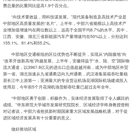
费总量的比重同比提高1.9个百分点。
“向技术要效益，用科技谋发展。”现代装备制造及高技术产业是
中部地区高质量发展的“名片”。上半年，中部六省规模以上高技术产
业增加值增速均在两位数以上，远高于全国平均8.7%的水平。其中，
江西、安徽、湖北三省新能源汽车产量增速均在50%以上，分别达到
155.1%、81.4%和55.2%。
中部地区交通枢纽的区位优势也不断提升，实现从“内陆腹地”向
“改革开放新高地”跨越发展。上半年，安徽得益于“水、陆、空”国际物
流大通道，以3967.8亿元的进出口总值超越河南，成为中部地区外贸
第一省。湖北加速从九省通衢迈向九州通衢，武汉港集装箱吞吐量稳
居长江中上游第一；亚洲最大的专业货运机场花湖国际机场建成投入
使用后，今年前5个月花湖机场货邮吞吐量已超过去年全年。
“中部地区勇于创新，积极作为，实体经济发展取得了令人瞩目的
成绩。”华东师范大学城市发展研究院院长、区域经济学终身教授曾刚
对记者说，中部六省抢抓新时期国家重大区域发展战略机遇，对于促
进区域经济发展具有十分重要的意义。
做好推动区域