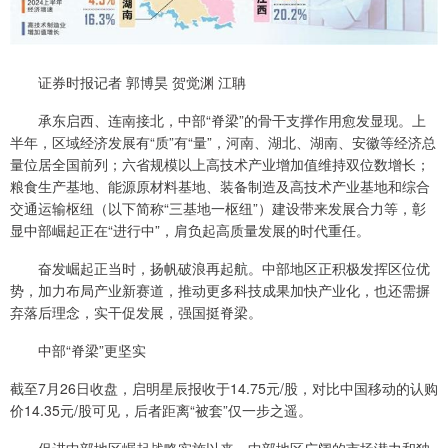
证券时报记者 郭博昊 贺觉渊 江聃
承东启西、连南接北，中部“脊梁”的骨干支撑作用愈发显现。上
半年，区域经济发展有“质”有“量”，河南、湖北、湖南、安徽等经济总
量位居全国前列；六省规模以上高技术产业增加值维持双位数增长；
粮食生产基地、能源原材料基地、装备制造及高技术产业基地和综合
交通运输枢纽（以下简称“三基地一枢纽”）建设带来发展合力等，彰
显中部崛起正在“进行中”，肩负起高质量发展的时代重任。
奋发崛起正当时，扬帆破浪再起航。中部地区正积极发挥区位优
势，加力布局产业新赛道，推动更多科技成果加快产业化，也还需摒
弃落后理念，实干促发展，强国挺脊梁。
中部“脊梁”更坚实
截至7月26日收盘，启明星辰报收于14.75元/股，对比中国移动的认购
价14.35元/股可见，后者距离“被套”仅一步之遥。
促进中部地区崛起战略实施以来，中部地区广阔的市场潜力和独