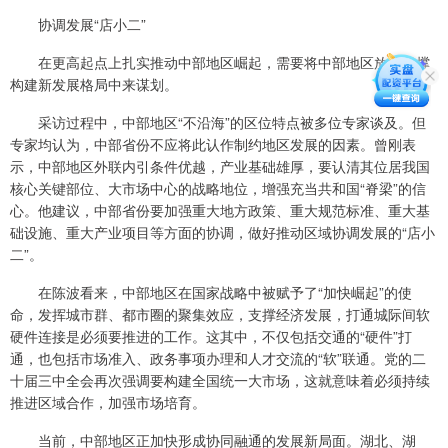
协调发展“店小二”
在更高起点上扎实推动中部地区崛起，需要将中部地区放到支撑
构建新发展格局中来谋划。
采访过程中，中部地区“不沿海”的区位特点被多位专家谈及。但
专家均认为，中部省份不应将此认作制约地区发展的因素。曾刚表
示，中部地区外联内引条件优越，产业基础雄厚，要认清其位居我国
核心关键部位、大市场中心的战略地位，增强充当共和国“脊梁”的信
心。他建议，中部省份要加强重大地方政策、重大规范标准、重大基
础设施、重大产业项目等方面的协调，做好推动区域协调发展的“店小
二”。
在陈波看来，中部地区在国家战略中被赋予了“加快崛起”的使
命，发挥城市群、都市圈的聚集效应，支撑经济发展，打通城际间软
硬件连接是必须要推进的工作。这其中，不仅包括交通的“硬件”打
通，也包括市场准入、政务事项办理和人才交流的“软”联通。党的二
十届三中全会再次强调要构建全国统一大市场，这就意味着必须持续
推进区域合作，加强市场培育。
当前，中部地区正加快形成协同融通的发展新局面。湖北、湖