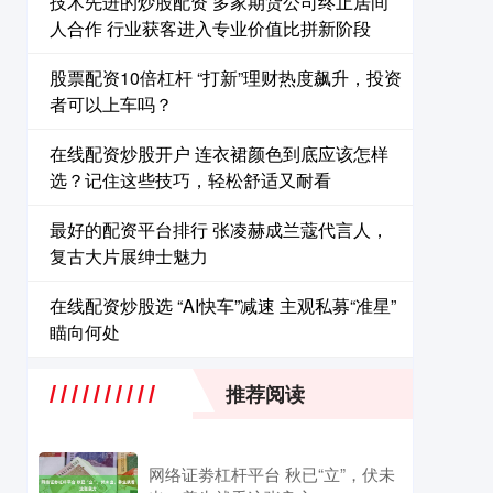
技术先进的炒股配资 多家期货公司终止居间
人合作 行业获客进入专业价值比拼新阶段
股票配资10倍杠杆 “打新”理财热度飙升，投资
者可以上车吗？
在线配资炒股开户 连衣裙颜色到底应该怎样
选？记住这些技巧，轻松舒适又耐看
最好的配资平台排行 张凌赫成兰蔻代言人，
复古大片展绅士魅力
在线配资炒股选 “AI快车”减速 主观私募“准星”
瞄向何处
推荐阅读
网络证劵杠杆平台 秋已“立”，伏未