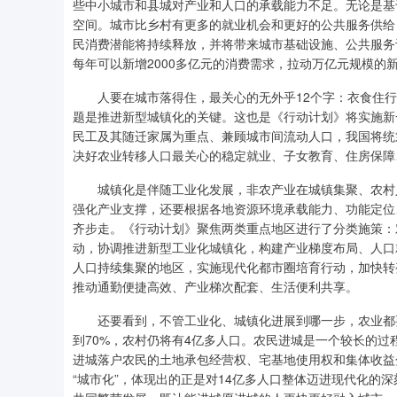
些中小城市和县城对产业和人口的承载能力不足。无论是基
空间。城市比乡村有更多的就业机会和更好的公共服务供给
民消费潜能将持续释放，并将带来城市基础设施、公共服务
每年可以新增2000多亿元的消费需求，拉动万亿元规模的
人要在城市落得住，最关心的无外乎12个字：衣食住行、生
题是推进新型城镇化的关键。这也是《行动计划》将实施新
民工及其随迁家属为重点、兼顾城市间流动人口，我国将统
决好农业转移人口最关心的稳定就业、子女教育、住房保障
城镇化是伴随工业化发展，非农产业在城镇集聚、农村人
强化产业支撑，还要根据各地资源环境承载能力、功能定位
齐步走。《行动计划》聚焦两类重点地区进行了分类施策：
动，协调推进新型工业化城镇化，构建产业梯度布局、人口
人口持续集聚的地区，实施现代化都市圈培育行动，加快转
推动通勤便捷高效、产业梯次配套、生活便利共享。
还要看到，不管工业化、城镇化进展到哪一步，农业都要
到70%，农村仍将有4亿多人口。农民进城是一个较长的
进城落户农民的土地承包经营权、宅基地使用权和集体收益
“城市化”，体现出的正是对14亿多人口整体迈进现代化的