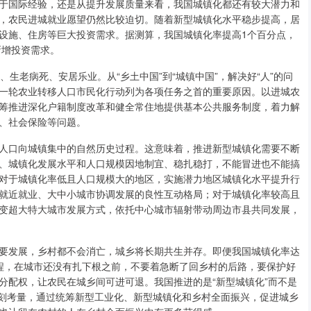
于国际经验，还是从提升发展质量来看，我国城镇化都还有较大潜力和
，农民进城就业愿望仍然比较迫切。随着新型城镇化水平稳步提高，居
设施、住房等巨大投资需求。据测算，我国城镇化率提高1个百分点，
新增投资需求。
老病死、安居乐业。从“乡土中国”到“城镇中国”，解决好“人”的问
一轮农业转移人口市民化行动列为各项任务之首的重要原因。以进城农
筹推进深化户籍制度改革和健全常住地提供基本公共服务制度，着力解
、社会保险等问题。
口向城镇集中的自然历史过程。这意味着，推进新型城镇化需要不断
、城镇化发展水平和人口规模因地制宜、稳扎稳打，不能冒进也不能搞
对于城镇化率低且人口规模大的地区，实施潜力地区城镇化水平提升行
就近就业、大中小城市协调发展的良性互动格局；对于城镇化率较高且
变超大特大城市发展方式，依托中心城市辐射带动周边市县共同发展，
发展，乡村都不会消亡，城乡将长期共生并存。即便我国城镇化率达
过程，在城市还没有扎下根之前，不要着急断了回乡村的后路，要保护好
分配权，让农民在城乡间可进可退。我国推进的是“新型城镇化”而不是
深刻考量，通过统筹新型工业化、新型城镇化和乡村全面振兴，促进城乡