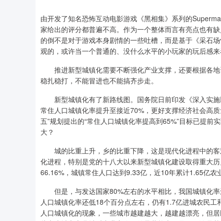
由开发了知名恐怖互动电影游戏《黑相集》系列的Supermas
家给出的评分都普遍不高。作为一个整体而言有亮点也有缺
的倒不是对于游戏本身剧情的一些吐槽，而是基于《采石场
观的，或许当一个普通的、没什么水平的小玩家的玩后感来
推进新型城镇化需要不断强化产业支撑，还要根据各地资
稳扎稳打，不能冒进也不能搞齐步走。
新型城镇化有了新路线图。国务院日前印发《深入实施以
常住人口城镇化率提升至接近70%，更好支撑经济社会高质
五”规划提出的“常住人口城镇化率提高到65%”目标已提
大？
城的比重上升，乡的比重下降，这是现代化进程中的客观
化进程，特别是党的十八大以来新型城镇化建设取得重大历史性
66.16%，城镇常住人口达到9.33亿，近10年累计1.65
但是，与发达国家80%左右的水平相比，我国城镇化率还有
人口城镇化率还低18个百分点左右，仍有1.7亿进城农民
人口城镇化的现象，一些城市越建越大，越建越漂亮，但居