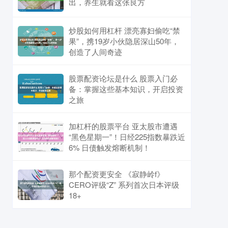
出，养生就看这张良方
炒股如何用杠杆 漂亮寡妇偷吃“禁
果”，携19岁小伙隐居深山50年，
创造了人间奇迹
股票配资论坛是什么 股票入门必
备：掌握这些基本知识，开启投资
之旅
加杠杆的股票平台 亚太股市遭遇
“黑色星期一”！日经225指数暴跌近
6% 日债触发熔断机制！
那个配资更安全 《寂静岭f》
CERO评级“Z” 系列首次日本评级
18+