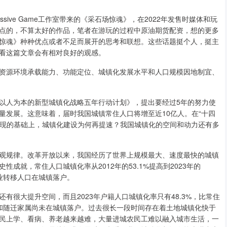
sive Game工作室带来的《采石场惊魂》，在2022年发售时媒体和玩
点的，不算太好的作品，笔者在游玩的过程中原油期货配资，想的更多
惊魂》种种优点或者不足而展开的思考和联想。这些话题挺个人，挺主
看这篇文章会有相对良好的观感。
源环境承载能力、功能定位、城镇化发展水平和人口规模因地制宜、
人为本的新型城镇化战略五年行动计划》，提出要经过5年的努力使
量发展。这意味着，届时我国城镇常住人口将增至近10亿人。在“十四
前实现的基础上，城镇化建设为何再提速？我国城镇化的空间和动力还有多
规律。改革开放以来，我国经历了世界上规模最大、速度最快的城镇
成就，常住人口城镇化率从2012年的53.1%提高到2023年的
亿农业转移人口在城镇落户。
很大提升空间，而且2023年户籍人口城镇化率只有48.3%，比常住
工和随迁家属尚未在城镇落户。过去很长一段时间存在着土地城镇化快于
民上学、看病、养老越来越难，大量进城农民工难以融入城市生活，一