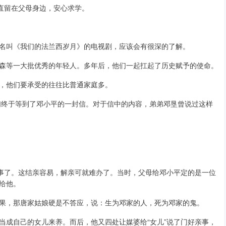
直留在父母身边，安心求学。
名叫《我们的法兰西岁月》的电视剧，应该会有很深的了解。
森等一大批优秀的年轻人。多年后，他们一起扛起了历史赋予的使命。
，他们要承受的往往比普通家庭多。
他们终于等到了邓小平的一封信。对于信中的内容，弟弟邓垦曾说过这样
的事了。这结亲容易，解亲可就难办了。当时，父母给邓小平定的是一位
给他。
果，那唐家姑娘硬是不答应，说：生为邓家的人，死为邓家的鬼。
当成自己的女儿来养。而后，他又四处让媒婆给“女儿”说了门好亲事，