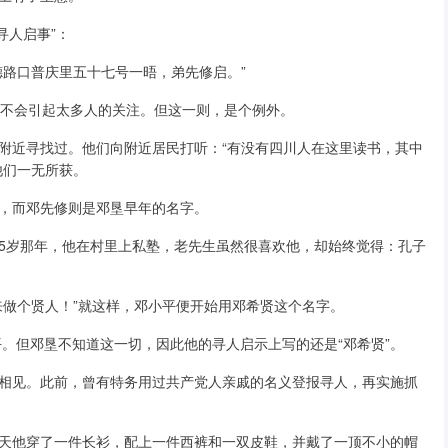
寻人启事”：
德路口普庆里五十七号一晤，弟先修启。”
并不会引起太多人的关注。但这一则，是个例外。
附近寻找过。他们向附近居民打听：“有没有四川人在这里读书，其中
他们一无所获。
，而邓先修则是邓垦早年的名字。
5岁那年，他在村里上私塾，老先生虽然很喜欢他，却始终觉得：孔子
来做个贤人！”就这样，邓小平便开始用邓希贤这个名字。
平。但邓垦不知道这一切，因此他的寻人启示上写的还是“邓希贤”。
相见。此前，曾有特务用过共产党人亲戚的名义登报寻人，再实施抓
天他穿了一件长衫，配上一件西裤和一双皮鞋，并戴了一顶不小的帽