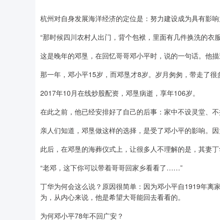
杭州对自身发展海洋经济的定位是：努力建设成为具有影响
“那时候四川农村人出门，背个包袱，里面有几件换洗的衣服
这是晚年的邓垦，在回忆哥哥邓小平时，说的一句话。他描述
那一年，邓小平15岁，而邓垦才8岁。岁月匆匆，带走了
2017年10月在线炒股配资，邓垦病逝，享年106岁。
在此之前，他已经安排好了自己的后事：家中不设灵堂、不
亲人们知道，邓垦做这样的选择，是受了邓小平的影响。因
此后，在邓垦的海葬仪式上，让很多人不理解的是，其妻丁
“老邓，这下你可以带着哥哥回家乡看看了……”
丁华为何会这么说？原因很简单：因为邓小平自1919年
为，从内心来说，他是希望大哥能回去看看的。
为何邓小平78年不回广安？