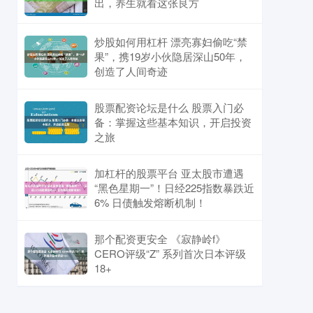
出，养生就看这张良方
炒股如何用杠杆 漂亮寡妇偷吃“禁
果”，携19岁小伙隐居深山50年，
创造了人间奇迹
股票配资论坛是什么 股票入门必
备：掌握这些基本知识，开启投资
之旅
加杠杆的股票平台 亚太股市遭遇
“黑色星期一”！日经225指数暴跌近
6% 日债触发熔断机制！
那个配资更安全 《寂静岭f》
CERO评级“Z” 系列首次日本评级
18+