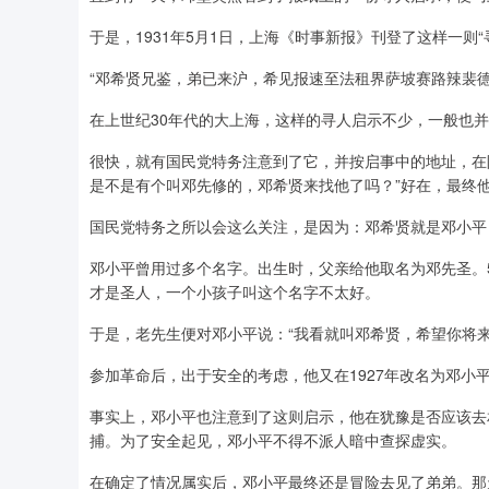
于是，1931年5月1日，上海《时事新报》刊登了这样一则“
“邓希贤兄鉴，弟已来沪，希见报速至法租界萨坡赛路辣裴
在上世纪30年代的大上海，这样的寻人启示不少，一般也
很快，就有国民党特务注意到了它，并按启事中的地址，在
是不是有个叫邓先修的，邓希贤来找他了吗？”好在，最终
国民党特务之所以会这么关注，是因为：邓希贤就是邓小平
邓小平曾用过多个名字。出生时，父亲给他取名为邓先圣。
才是圣人，一个小孩子叫这个名字不太好。
于是，老先生便对邓小平说：“我看就叫邓希贤，希望你将
参加革命后，出于安全的考虑，他又在1927年改名为邓小
事实上，邓小平也注意到了这则启示，他在犹豫是否应该去
捕。为了安全起见，邓小平不得不派人暗中查探虚实。
在确定了情况属实后，邓小平最终还是冒险去见了弟弟。那