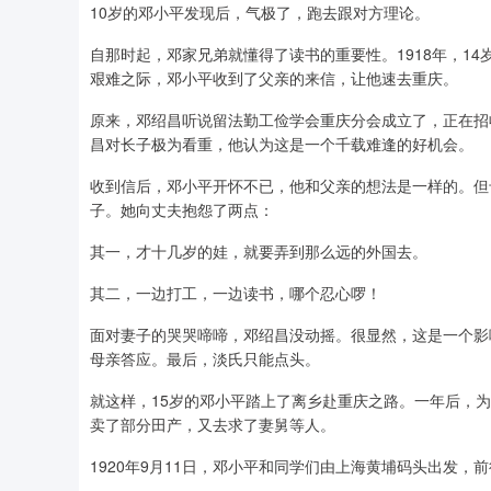
10岁的邓小平发现后，气极了，跑去跟对方理论。
自那时起，邓家兄弟就懂得了读书的重要性。1918年，1
艰难之际，邓小平收到了父亲的来信，让他速去重庆。
原来，邓绍昌听说留法勤工俭学会重庆分会成立了，正在招
昌对长子极为看重，他认为这是一个千载难逢的好机会。
收到信后，邓小平开怀不已，他和父亲的想法是一样的。但
子。她向丈夫抱怨了两点：
其一，才十几岁的娃，就要弄到那么远的外国去。
其二，一边打工，一边读书，哪个忍心啰！
面对妻子的哭哭啼啼，邓绍昌没动摇。很显然，这是一个影
母亲答应。最后，淡氏只能点头。
就这样，15岁的邓小平踏上了离乡赴重庆之路。一年后，为
卖了部分田产，又去求了妻舅等人。
1920年9月11日，邓小平和同学们由上海黄埔码头出发