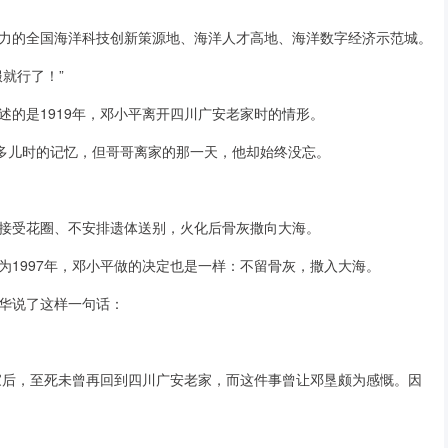
力的全国海洋科技创新策源地、海洋人才高地、海洋数字经济示范城。
就行了！”
的是1919年，邓小平离开四川广安老家时的情形。
很多儿时的记忆，但哥哥离家的那一天，他却始终没忘。
接受花圈、不安排遗体送别，火化后骨灰撒向大海。
为1997年，邓小平做的决定也是一样：不留骨灰，撒入大海。
华说了这样一句话：
离家后，至死未曾再回到四川广安老家，而这件事曾让邓垦颇为感慨。因