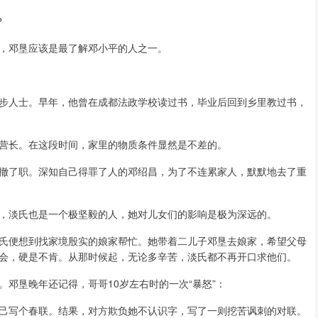
？
，邓垦应该是最了解邓小平的人之一。
步人士。早年，他曾在成都法政学校读过书，毕业后回到乡里教过书，
营长。在这段时间，家里的物质条件显然是不差的。
撤了职。深知自己得罪了人的邓绍昌，为了不连累家人，默默地去了重
，淡氏也是一个极坚毅的人，她对儿女们的影响是极为深远的。
氏便想到找家境殷实的娘家帮忙。她带着二儿子邓垦去娘家，希望父母
会，硬是不肯。从那时候起，无论多辛苦，淡氏都不再开口求他们。
邓垦晚年还记得，哥哥10岁左右时的一次“暴怒”：
己写个春联。结果，对方欺负她不认识字，写了一则挖苦讽刺的对联。