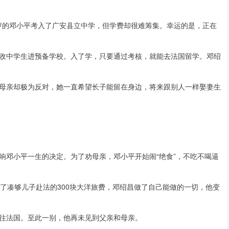
4岁的邓小平考入了广安县立中学，但学费却很难筹集。幸运的是，正在
收中学生进预备学校。入了学，只要通过考核，就能去法国留学。邓绍
母亲却极为反对，她一直希望长子能留在身边，将来跟别人一样娶妻生
响邓小平一生的决定。为了劝母亲，邓小平开始闹“绝食”，不吃不喝逼
了凑够儿子赴法的300块大洋旅费，邓绍昌做了自己能做的一切，他变
，前往法国。至此一别，他再未见到父亲和母亲。