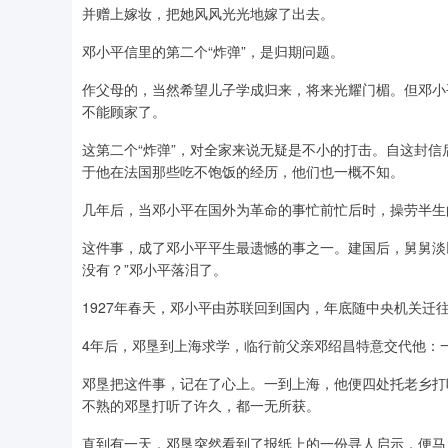
并赠上嫁妆，把她风风光光地嫁了出去。
邓小平信里的第二个“炸弹”，是归期问题。
作父母的，当然希望儿子学成归来，将来光耀门楣。但邓小
不能顾家了。
这第二个“炸弹”，对全家来说无疑是不小的打击。自这封
于他在法国那些吃不饱饭的经历，他们也一概不知。
几年后，当邓小平在国外为革命的事忙前忙后时，操劳半生
这件事，成了邓小平平生最遗憾的事之一。建国后，舅舅淡
没有？”邓小平落泪了。
1927年春天，邓小平由苏联回到国内，年底随中央机关迁
4年后，邓垦到上海求学，临行前父亲邓绍昌特意交代他：
邓垦把这件事，记在了心上。一到上海，他便四处托老乡打
不熟的邓垦打听了许久，都一无所获。
直到有一天，邓垦突然看到了报纸上的一份寻人启示，便马