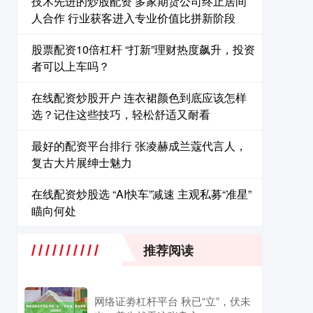
技术先进的炒股配资 多家期货公司终止居间
人合作 行业获客进入专业价值比拼新阶段
股票配资10倍杠杆 “打新”理财热度飙升，投资
者可以上车吗？
在线配资炒股开户 连衣裙颜色到底应该怎样
选？记住这些技巧，轻松舒适又耐看
最好的配资平台排行 张凌赫成兰蔻代言人，
复古大片展绅士魅力
在线配资炒股选 “AI快车”减速 主观私募“准星”
瞄向何处
推荐阅读
网络证劵杠杆平台 秋已“立”，伏未