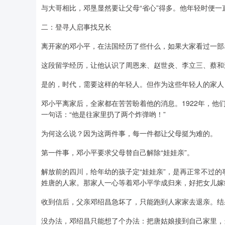
与大哥相比，邓垦显然要让父母“省心”得多。他年轻时便一
二：登寻人启事找兄长
离开家的邓小平，在法国经历了些什么，如果大家看过一部
这段留学经历，让他认识了周恩来、赵世炎、李立三、蔡和
是的，时代，需要这样的年轻人。但作为这些年轻人的家人
邓小平离家后，全家都在苦苦盼着他的消息。1922年，
一句话：“他是往家里扔了两个炸弹哟！”
为何这么说？因为这两件事，每一件都让父母挺为难的。
第一件事，邓小平要求父母替自己解除“娃娃亲”。
解放前的四川，给年幼的孩子定“娃娃亲”，是再正常不过
姓唐的人家。那家人一心等着邓小平学成归来，好把女儿嫁
收到信后，父亲邓绍昌急坏了，只能跑到人家家去退亲。结
没办法，邓绍昌只能想了个办法：把唐姑娘接到自己家里，