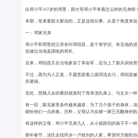
比邓小平小7岁的邓垦，跟大哥邓小平有着怎么样的兄弟情
本期，笔者要跟大家说的，正是这段往事。从某个角度来说
一：邓家兄弟
邓小平和邓垦的父亲名叫邓绍昌，是个有学识、有见地的进
也做过当地县团练的局长。
后来，邓绍昌又在当地参加了革命军，还当上了新兵训练营
不过，因为为人正直，不愿意跟着上级同流合污，邓绍昌被
庆避祸。
至此，照顾儿女的重担就落到了母亲淡氏身上。与丈夫一样
有一回，眼见家里条件越来越差，为了几个孩子的身体，淡
能给他们一点肉食。岂料，父母认为女婿一家已无翻身的机
有这样的父母，邓小平兄弟几人，从小就跟别的孩子不一样。
那年春节，淡氏去找同乡一户姓刘的人家，希望对方能给自