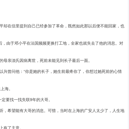
平却在信里提到自己已经参加了革命，既然如此那以后便不能回家，也
信后，由于邓小平在法国频频更换打工地，全家也就失去了他的消息。对
的母亲淡氏因病离世，死前未能见到长子最后一面。
以兴曾问他：“你是她的长子，她生前最疼你了，你想过她死前的心情
往上海。
一定要找一找失联9年的大哥。
听，希望能有大哥的消息。可惜，当时在上海的广安人太少了，人生地
上有了主意。