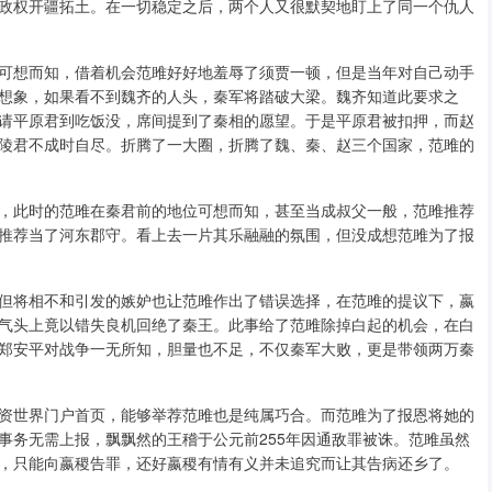
政权开疆拓土。在一切稳定之后，两个人又很默契地盯上了同一个仇人
可想而知，借着机会范雎好好地羞辱了须贾一顿，但是当年对自己动手
想象，如果看不到魏齐的人头，秦军将踏破大梁。魏齐知道此要求之
请平原君到吃饭没，席间提到了秦相的愿望。于是平原君被扣押，而赵
陵君不成时自尽。折腾了一大圈，折腾了魏、秦、赵三个国家，范雎的
，此时的范雎在秦君前的地位可想而知，甚至当成叔父一般，范雎推荐
推荐当了河东郡守。看上去一片其乐融融的氛围，但没成想范雎为了报
但将相不和引发的嫉妒也让范雎作出了错误选择，在范雎的提议下，嬴
气头上竟以错失良机回绝了秦王。此事给了范雎除掉白起的机会，在白
郑安平对战争一无所知，胆量也不足，不仅秦军大败，更是带领两万秦
资世界门户首页，能够举荐范雎也是纯属巧合。而范雎为了报恩将她的
事务无需上报，飘飘然的王稽于公元前255年因通敌罪被诛。范雎虽然
，只能向嬴稷告罪，还好嬴稷有情有义并未追究而让其告病还乡了。