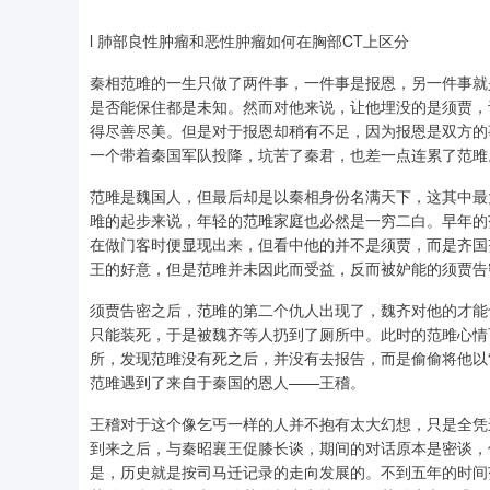
l 肺部良性肿瘤和恶性肿瘤如何在胸部CT上区分
秦相范雎的一生只做了两件事，一件事是报恩，另一件事就
是否能保住都是未知。然而对他来说，让他埋没的是须贾，
得尽善尽美。但是对于报恩却稍有不足，因为报恩是双方的
一个带着秦国军队投降，坑苦了秦君，也差一点连累了范雎
范雎是魏国人，但最后却是以秦相身份名满天下，这其中最
雎的起步来说，年轻的范雎家庭也必然是一穷二白。早年的
在做门客时便显现出来，但看中他的并不是须贾，而是齐国
王的好意，但是范雎并未因此而受益，反而被妒能的须贾告
须贾告密之后，范雎的第二个仇人出现了，魏齐对他的才能
只能装死，于是被魏齐等人扔到了厕所中。此时的范雎心情
所，发现范雎没有死之后，并没有去报告，而是偷偷将他以“
范雎遇到了来自于秦国的恩人——王稽。
王稽对于这个像乞丐一样的人并不抱有太大幻想，只是全凭
到来之后，与秦昭襄王促膝长谈，期间的对话原本是密谈，
是，历史就是按司马迁记录的走向发展的。不到五年的时间