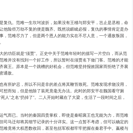
是复仇。范雎一生坎坷波折，如果没有王稽与郑安平，岂止是丞相，命
让他险些万劫不复的便是魏齐。既然说睚眦必报，复仇的事情肯定是办
事，范雎尽力了，但是两个恩人的能力实在不尽人意，一个通敌叛国，
。
大的功臣就是“须贾”。正史中关于范雎年轻时的描写一片空白，而从范
范雎并没有找到一个好工作，所以暂时在须贾名下做门客。范雎的才能
齐襄王。原本是一个跳槽的好机会，但范雎坚持报效国家而拒绝了齐襄
密通敌。
也有所妒忌，所以不问是非的差点将其鞭笞致死。范雎发现求饶没用，
可想而知，但是他除了装死竟毫无办法。此时的郑安平在魏国看守厕
死人”之名“扔掉了”。二人开始时藏在了大梁，生活了一段时间之后，
运气而已。当时的秦国四贵掌权，即使是秦昭襄王也无能为力，而范雎
但司马迁却将其细节记录的十分详实。这一点暂不考虑，但可以确定的
范雎竟将大权悉数收回，甚至包括军权都牢牢把握在秦君手中。嬴稷与