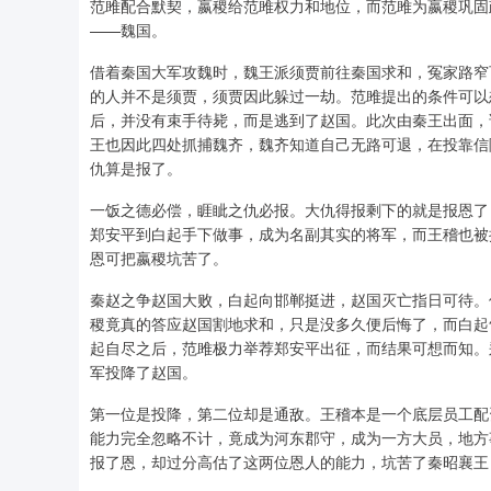
范雎配合默契，嬴稷给范雎权力和地位，而范雎为嬴稷巩固
——魏国。
借着秦国大军攻魏时，魏王派须贾前往秦国求和，冤家路窄
的人并不是须贾，须贾因此躲过一劫。范雎提出的条件可以
后，并没有束手待毙，而是逃到了赵国。此次由秦王出面，
王也因此四处抓捕魏齐，魏齐知道自己无路可退，在投靠信
仇算是报了。
一饭之德必偿，睚眦之仇必报。大仇得报剩下的就是报恩了
郑安平到白起手下做事，成为名副其实的将军，而王稽也被
恩可把嬴稷坑苦了。
秦赵之争赵国大败，白起向邯郸挺进，赵国灭亡指日可待。
稷竟真的答应赵国割地求和，只是没多久便后悔了，而白起
起自尽之后，范雎极力举荐郑安平出征，而结果可想而知。
军投降了赵国。
第一位是投降，第二位却是通敌。王稽本是一个底层员工配
能力完全忽略不计，竟成为河东郡守，成为一方大员，地方
报了恩，却过分高估了这两位恩人的能力，坑苦了秦昭襄王