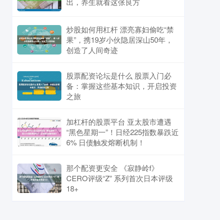
出，养生就看这张良方
炒股如何用杠杆 漂亮寡妇偷吃“禁
果”，携19岁小伙隐居深山50年，
创造了人间奇迹
股票配资论坛是什么 股票入门必
备：掌握这些基本知识，开启投资
之旅
加杠杆的股票平台 亚太股市遭遇
“黑色星期一”！日经225指数暴跌近
6% 日债触发熔断机制！
那个配资更安全 《寂静岭f》
CERO评级“Z” 系列首次日本评级
18+