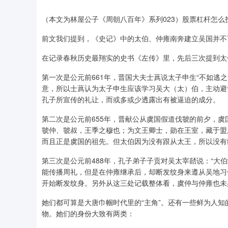
（本文为林屋公子《周朝八百年》系列023）股票杠杆怎么
前文我们提到，《史记》中的太伯、仲雍南奔建立吴国并不
在记录春秋历史最翔实的史书《左传》里，先后三次提到太
第一次是公元前661年，晋国大夫士蔿说太子申生“不如逃
意，所以士蔿认为太子申生应该学习吴大（太）伯，主动避
孔子所宣传的礼让，而或多或少透露出有被逼迫的成分。
第二次是公元前655年，晋献公从虞国假道伐虢的前夕，虞
虢仲、虢叔，王季之穆也；为文王卿士，勋在王室，藏于盟
而且正是虞国的祖先。但太伯因为没有跟从太王，所以没有
第三次是公元前488年，孔子弟子子贡对吴太宰嚭说：“大
能传播周礼，但是在仲雍继承后，却断发纹身来遵从吴地习
开始断发纹身。另外从这三处记载整体看，虞仲与仲雍也未
她们都可算是大唐巾帼时代里的“主角”。还有一些鲜为人
物。她们的身份大致有两类：