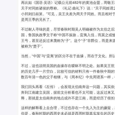
再比如《国语·吴语》记载公元前482年的黄池会盟，周敬王
天子对同姓诸侯的尊称。《礼记·曲礼下》说：“天子同姓谓
小邦则曰叔舅。”可见，吴王夫差为周天子同姓。而且相对于
是周王季的兄长了。
不过耐人寻味的是，尽管春秋时期吴人明确被作为太伯之后
国，鲁国执政季文子称“中国不振旅，蛮夷入伐，而莫之或恤
王号，甚至还反过来蔑称为“子”。这个“子”非爵位，而是
被称为“楚子”。
当然，“中国”与“蛮夷”的区分不在于血缘，而在于文化。
不过，这也说明吴国的血缘存在暧昧不明之处。如果吴王世
的历史几乎一片空白，比较可信的材料只有一件春秋中期的“
数百年清一色的父子相继，与《周本纪》中先周谱系一样，
我们回头再看《左传》，会发现太伯南奔这一问题，其实依
奔到江南建立吴国，据前文分析看也不太可能，这反过来又
释，那就是太伯南奔的地点或许不是江南，而是经历了很长
这样的解释看上去合理，不过也存在一个先入为主的嫌疑，
但是，春秋时期的西周史未必就是西周时期真实发生的历史