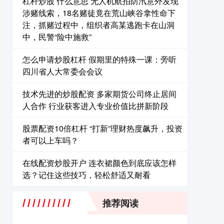
杠杆炒股 什么意思 无人机航拍防汛意外发现
涉赌线索，18名赌徒竟在荒山峡谷拿性命下
注，抓赌过程中，组织者高某逃跑卡在山洞
中，民警“险中施救”
怎么申请炒股杠杆 假期里的特殊一课：旁听
四川省人大常委会会议
技术先进的炒股配资 多家期货公司终止居间
人合作 行业获客进入专业价值比拼新阶段
股票配资10倍杠杆 “打新”理财热度飙升，投资
者可以上车吗？
在线配资炒股开户 连衣裙颜色到底应该怎样
选？记住这些技巧，轻松舒适又耐看
推荐阅读