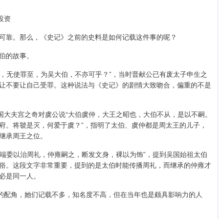
投资
可靠。那么，《史记》之前的史料是如何记载这件事的呢？
伯的故事。
之，无使罪至，为吴大伯，不亦可乎？”，当时晋献公已有废太子申生之
让不要让自己受罪。这种说法与《史记》的剧情大致吻合，偏重的不是
国大夫宫之奇对虞公说“大伯虞仲，大王之昭也，大伯不从，是以不嗣。
府。将虢是灭，何爱于虞？”，指明了太伯、虞仲都是周太王的儿子，
继承周王之位。
伯端委以治周礼，仲雍嗣之，断发文身，裸以为饰”，提到吴国始祖太伯
俗。这段文字非常重要，提到的是太伯时能传播周礼，而继承的仲雍才
必是同一人。
知的配角，她们记载不多，知名度不高，但在当年也是颇具影响力的人