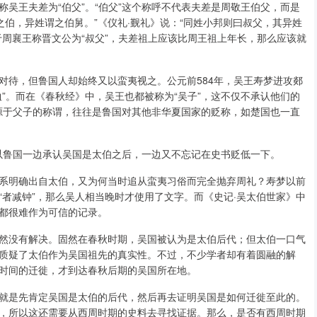
称吴王夫差为“伯父”。“伯父”这个称呼不代表夫差是周敬王伯父，而是
之伯，异姓谓之伯舅。”《仪礼·觐礼》说：“同姓小邦则曰叔父，其异姓
周襄王称晋文公为“叔父”，夫差祖上应该比周王祖上年长，那么应该就
对待，但鲁国人却始终又以蛮夷视之。公元前584年，吴王寿梦进攻郯
”。而在《春秋经》中，吴王也都被称为“吴子”，这不仅不承认他们的
来源于父子的称谓，往往是鲁国对其他非华夏国家的贬称，如楚国也一直
所以鲁国一边承认吴国是太伯之后，一边又不忘记在史书贬低一下。
系明确出自太伯，又为何当时追从蛮夷习俗而完全抛弃周礼？寿梦以前
者减钟”，那么吴人相当晚时才使用了文字。而《史记·吴太伯世家》中
都很难作为可信的记录。
然没有解决。固然在春秋时期，吴国被认为是太伯后代；但太伯一口气
质疑了太伯作为吴国祖先的真实性。不过，不少学者却有着圆融的解
时间的迁徙，才到达春秋后期的吴国所在地。
就是先肯定吴国是太伯的后代，然后再去证明吴国是如何迁徙至此的。
，所以这还需要从西周时期的史料去寻找证据。那么，是否有西周时期