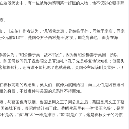
在这段历史中，有一位被称为隋朝第一奸臣的人物，他不仅以心狠手辣
裔。
唁，《左传》作者认为，“凡诸侯之衷，异姓临于外，同姓于宗庙，同宗
公元前512年，楚国令尹子西对楚王说“吴，周之胄裔也，而弃在海
作者认为，“昭公娶于吴，故不书姓”，因为鲁昭公娶妻于吴国，所以
。陈国司败问孔子说鲁昭公是否知礼？孔子先是答复他说知礼；但回头
果这都算知礼，还有谁不知礼呢？也就是说，吴国公主应该叫吴孟姬，但
在春秋前期的观念里，吴太伯、虞仲为虞国始祖，而且太伯是因被逼出
祖的身份，不过虞仲与吴国的关系尚不得而知。
姻，与蔡国也有联姻。鲁国是周文王子周公旦之后，蔡国是周文王子蔡
蔡国都城下蔡，蔡昭侯曾迁都于此。蔡昭侯墓里有一件“吴王光鉴”，是吴
”是名，“叔”与“孟”一样是排行，“姬”就是姓了，这是春秋女子的习惯