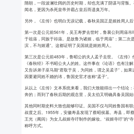
隋朝，一段波澜壮阔的历史时期，却也充满了阴谋与背叛。
闻名，更因为杀死皇帝并霸占皇后而遗臭万年。
另外，《左传》也明白无误记载，春秋吴国正是姬姓周人后
第一次是公元前561年，吴王寿梦去世时，鲁襄公到周庙吊
于祖庙，同族于祢庙。是故鲁为诸姬，临于周庙”；第二次是
滨，不与姬通”。这都证明了吴国就是姬姓周人。
第三次是公元前483年，鲁昭公的夫人孟子去世。《左传》
《春秋经》不书昭公夫人的姓。这件事在《论语》也有注解
又告诉弟子巫马期“君取于吴，为同姓，谓之吴孟子”，如
因要避同姓不婚的讳，鲁国史官才改称“孟子”。
从以上《左传》文本系统来看，我们大致能得出一个结论：
奔的；而到了春秋后期的观念里，吴太伯又明确具备吴国始
其他同时期史料大致也能够印证。吴国不仅与同姓鲁国有联
叔度之后。1955年，安徽寿县发现了蔡昭侯墓。寿县，即
王光（阖闾）为女儿叔姬寺吁制作的嫁妆。“叔姬寺吁”的“寺吁
称呼方式。