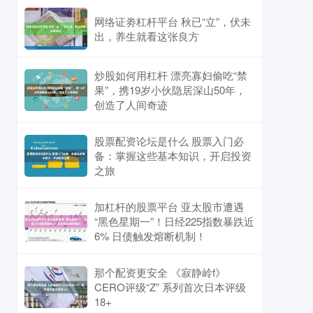
网络证劵杠杆平台 秋已“立”，伏未
出，养生就看这张良方
炒股如何用杠杆 漂亮寡妇偷吃“禁
果”，携19岁小伙隐居深山50年，
创造了人间奇迹
股票配资论坛是什么 股票入门必
备：掌握这些基本知识，开启投资
之旅
加杠杆的股票平台 亚太股市遭遇
“黑色星期一”！日经225指数暴跌近
6% 日债触发熔断机制！
那个配资更安全 《寂静岭f》
CERO评级“Z” 系列首次日本评级
18+