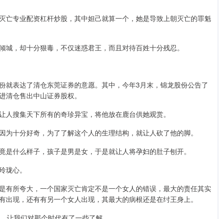
灭亡专业配资杠杆炒股，其中妲己就算一个，她是导致上朝灭亡的罪魁
倾城，却十分狠毒，不仅迷惑君王，而且对待百姓十分残忍。
股份就表达了清仓东莞证券的意愿。其中，今年3月末，锦龙股份公告了
推进清仓售出中山证券股权。
让人搜集天下所有的奇珍异宝，将他放在鹿台供她观赏。
因为十分好奇，为了了解这个人的生理结构，就让人砍了他的脚。
竟是什么样子，孩子是男是女，于是就让人将孕妇的肚子刨开。
玲珑心。
是有所夸大，一个国家灭亡肯定不是一个女人的错误，最大的责任其实
有出现，还有有另一个女人出现，其最大的病根还是在纣王身上。
物，让我们对那个时代有了一些了解。