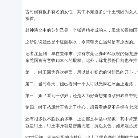
古时候有很多有名的女性，其中不知道多少个王朝因为女人
祸首。
封神演义中的苏妲己是一个狐狸精变成的人，虽然长得倾国
之所以说妲己是个红颜祸水，令商朝灭亡当然是有原因的。
记者注意到，早在去年末，持有东莞证券40%股权的锦龙
东莞国资有意收购20%的股权。此外，锦龙股份目前也在
第一、纣王因为喜欢妲己，所以处心积虑的讨妲己的开心，
第二、当时冬天，妲己看到一个人可以光脚在冰面上走路，
第三、妲己看到一孕妇，还是因为好奇想知道孕妇独自中究
第四、纣王怂恿纣王将比干挖心，想看看他是不是拥有七窍
还有很多数不胜数的坏事，上面都是神话中形象，其中肯定
就是纣王，纣王本身就是昏庸无道，沉迷女色，如果妲己没
20世纪初，河南安阳的小村庄，出土了很多商朝时期的文