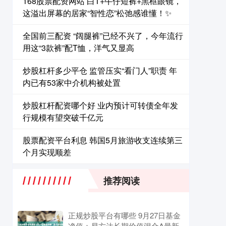
168股票配资网站 白T+牛仔短裤+黑框眼镜，
这溢出屏幕的居家“智性恋”松弛感谁懂！✨
全国前三配资 “阔腿裤”已经不兴了，今年流行
用这“3款裤”配T恤，洋气又显高
炒股杠杆多少平仓 监管压实“看门人”职责 年
内已有53家中介机构被处置
炒股杠杆配资哪个好 业内预计可转债全年发
行规模有望突破千亿元
股票配资平台利息 韩国5月旅游收支连续第三
个月实现顺差
推荐阅读
正规炒股平台有哪些 9月27日基金
净值：易方达长期价值混合A最新