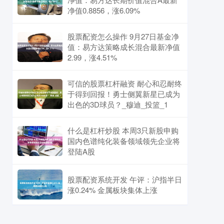
净值0.8856，涨6.09%
股票配资怎么操作 9月27日基金净
值：易方达策略成长混合最新净值
2.99，涨4.51%
可信的股票杠杆融资 耐心和忍耐终
于得到回报！勇士侧翼新星已成为
出色的3D球员？_穆迪_投篮_1
什么是杠杆炒股 本周3只新股申购
国内色谱纯化装备领域领先企业将
登陆A股
股票配资系统开发 午评：沪指半日
涨0.24% 金属板块集体上涨