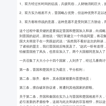
1、双方经过长时间的征战，兵疲民怨，人财物消耗巨大，
2、双方实力相差不大，晋国略占优势，但这种优势不足以
3、双方都有停战的意愿，这种意愿不是受到第三方胁迫，
这个过程中最关键的是要搞定晋国和楚国加入和谈，向戎略
到晋国的赵武，跟他说：“我打算建立一个停战同盟，将召
国大夫韩宣子在一旁跟赵武说：“虽然我不看好这次的和谈
了诸侯的盟主，我们晋国就后悔莫及了。”赵武一听有道理
怕被晋国抢了风头，也答应加入了。两个大国都同意加入了
一共召集了大大小小十四个国家，人到齐了，经过几番商讨
第一条，晋国和楚国并立为霸主，平分权利；
第二条，除齐、秦外，其余国家都要向晋楚纳贡；
第三条，擅自破坏协议者，将遭到其他国家的群殴。
关于第二条，齐国和秦国在实力上与晋国和楚国相差不大，
必引发新的矛盾纷争，这就与此次和谈的宗旨相悖，所以这