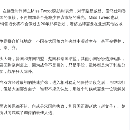
ine）在接受时尚博主Miss Tweed采访时表示，对于路易威登、爱马仕和香
依赖，不再增加甚至是减少在该市场的曝光。Miss Tweed也认
品销售增长将不会像过去20年那样强劲，奢侈品牌需要在亚洲其他区域
争霸拼命扩张地盘，小国在大国角力的夹缝中艰难生存，甚至被吞并，
、秦、齐。
头大哥，晋国和齐国结盟，楚国和秦国结盟，其他小国纷纷选择站队，
要回到谈判桌上，因为战争不是目的，只是手段，最终都是为了利益分
仗，战争狂人除外。
当双方经过最初的快速扩张，进入相对稳定的僵持阶段之后，再继续打
，但是大国都要面子，谁都不愿先认怂，那这个时候就需要一位调解员
两边关系都不错。向戎是宋国的执政，和晋国正卿赵武（赵文子）、楚
所以向戎成了调停的最佳人选。