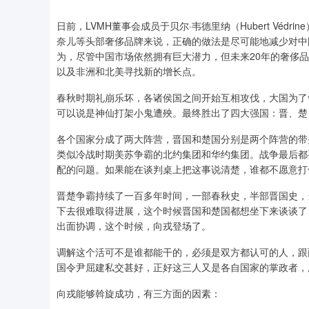
日前，LVMH董事会成员于贝尔·韦德里纳（Hubert Védr
奈儿等头部奢侈品牌来说，正确的做法是尽可能地减少对中国的
为，尽管中国市场依然拥有巨大潜力，但未来20年的奢侈
以及非洲和北美寻找新的增长点。
春秋时期礼崩乐坏，各诸侯国之间开始互相攻伐，大国为了
可以说是神仙打架小鬼遭殃。最终胜出了四大强国：晋、楚
各个国家分成了两大阵营，晋国和楚国分别是两个阵营的带
类似冷战时期美苏争霸的北约集团和华约集团。战争最后都
配的问题。如果能在谈判桌上把这事说清楚，谁都不愿意打
晋楚争霸持续了一百多年时间，一部春秋史，半部晋国史，
下去很难取得进展，这个时候晋国和楚国都想坐下来谈谈了
出面协调，这个时候，向戎登场了。
调解这个活可不是谁都能干的，必须是双方都认可的人，跟
国令尹屈建私交甚好，正好这三人又是各自国家的掌政者，
向戎能够斡旋成功，有三方面的因素：