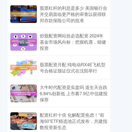
股票杠杆的利息是多少 美国银行合
并交易面临更严格的审查以获得联
邦存款保险公司的批准
炒股配资网站拾必选配资 2024年
基金市场风向标：把握机遇，稳健
投资
股票配资月配 纯电动RX4E飞机型
号合格证颁证仪式在沈阳举行
大牛时代配资是实盘吗 道生天合跌
6.84%创新低 上市募7.9亿中信建投
保荐
配资杠杆十倍 化解配置焦虑！“前
海50”ETF精选池正式发布，共建指
数投资新生态