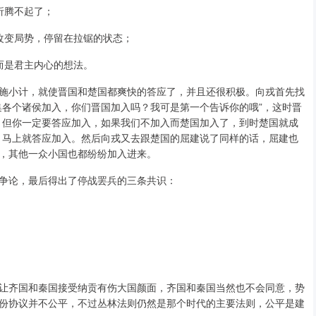
折腾不起了；
改变局势，停留在拉锯的状态；
而是君主内心的想法。
施小计，就使晋国和楚国都爽快的答应了，并且还很积极。向戎首先找
集各个诸侯加入，你们晋国加入吗？我可是第一个告诉你的哦”，这时晋
，但你一定要答应加入，如果我们不加入而楚国加入了，到时楚国就成
，马上就答应加入。然后向戎又去跟楚国的屈建说了同样的话，屈建也
，其他一众小国也都纷纷加入进来。
争论，最后得出了停战罢兵的三条共识：
让齐国和秦国接受纳贡有伤大国颜面，齐国和秦国当然也不会同意，势
份协议并不公平，不过丛林法则仍然是那个时代的主要法则，公平是建