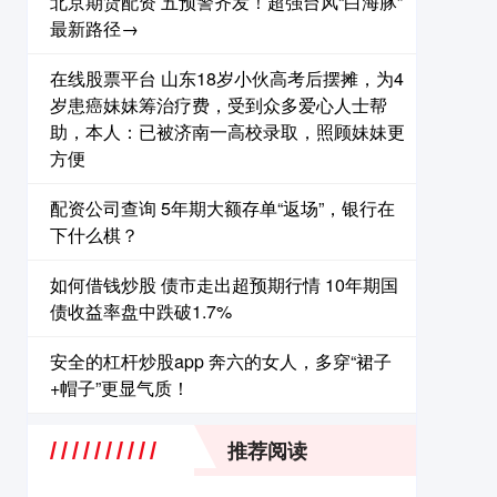
北京期货配资 五预警齐发！超强台风“白海豚”
最新路径→
在线股票平台 山东18岁小伙高考后摆摊，为4
岁患癌妹妹筹治疗费，受到众多爱心人士帮
助，本人：已被济南一高校录取，照顾妹妹更
方便
配资公司查询 5年期大额存单“返场”，银行在
下什么棋？
如何借钱炒股 债市走出超预期行情 10年期国
债收益率盘中跌破1.7%
安全的杠杆炒股app 奔六的女人，多穿“裙子
+帽子”更显气质！
推荐阅读