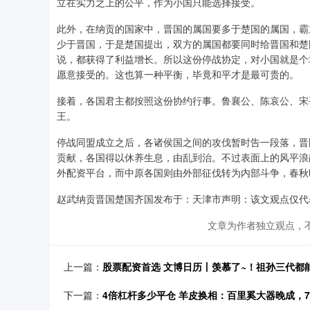
立在实力之上的公平，作为小国只能选择接受。
此外，在纳贡的国家中，晋国的属国要多于楚国的属国，霸
少于晋国，于是楚国提出，双方的属国都要同时给晋国和楚
说，都获得了利益增长。所以这份停战协定，对小国就是个
愿意接受的。这也算一种平衡，毕竟和平才是最可贵的。
接着，各国君主都按照这份协约行事。鲁襄公、陈哀公、宋
王。
停战同盟成立之后，各诸侯国之间的攻伐暂时告一段落，晋
贡献，各国得以休养生息，由乱到治。不过表面上的风平浪
外配资平台，而中原各国则由外部征伐转为内部斗争，春秋
赵武纳贡晋国楚国齐国发布于：天津市声明：该文观点仅代
文章为作者独立观点，不
上一篇：
股票配资首选 文博日历丨羡慕了~！祖孙三代都能
下一篇：
4倍杠杆多少平仓 羊皮换相：百里奚大器晚成，