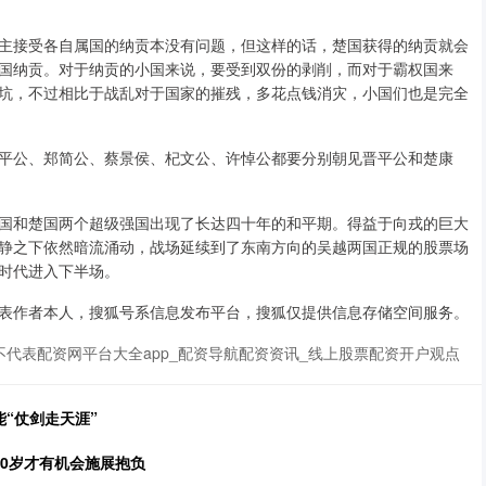
主接受各自属国的纳贡本没有问题，但这样的话，楚国获得的纳贡就会
国纳贡。对于纳贡的小国来说，要受到双份的剥削，而对于霸权国来
坑，不过相比于战乱对于国家的摧残，多花点钱消灾，小国们也是完全
平公、郑简公、蔡景侯、杞文公、许悼公都要分别朝见晋平公和楚康
国和楚国两个超级强国出现了长达四十年的和平期。得益于向戎的巨大
静之下依然暗流涌动，战场延续到了东南方向的吴越两国正规的股票场
时代进入下半场。
表作者本人，搜狐号系信息发布平台，搜狐仅提供信息存储空间服务。
代表配资网平台大全app_配资导航配资资讯_线上股票配资开户观点
“仗剑走天涯”
70岁才有机会施展抱负