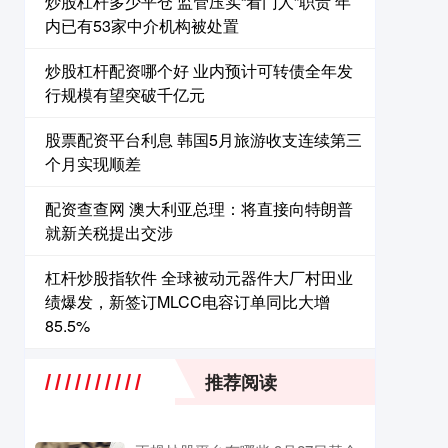
炒股杠杆多少平仓 监管压实“看门人”职责 年
内已有53家中介机构被处置
炒股杠杆配资哪个好 业内预计可转债全年发
行规模有望突破千亿元
股票配资平台利息 韩国5月旅游收支连续第三
个月实现顺差
配资查查网 澳大利亚总理：将直接向特朗普
就新关税提出交涉
杠杆炒股指软件 全球被动元器件大厂村田业
绩爆发，新签订MLCC电容订单同比大增
85.5%
推荐阅读