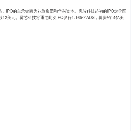
股书，IPO的主承销商为花旗集团和华兴资本。雾芯科技起初的IPO定价区
12美元。雾芯科技将通过此次IPO发行1.165亿ADS，募资约14亿美