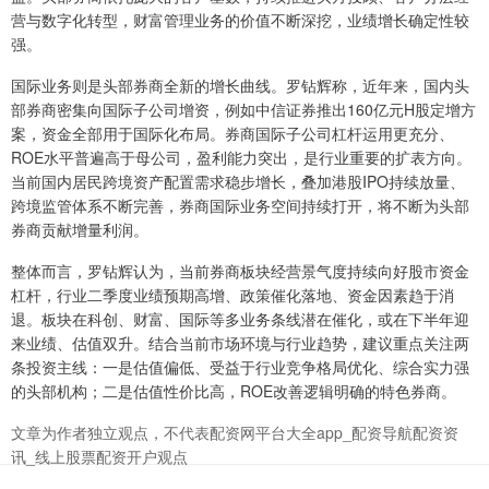
营与数字化转型，财富管理业务的价值不断深挖，业绩增长确定性较
强。
国际业务则是头部券商全新的增长曲线。罗钻辉称，近年来，国内头
部券商密集向国际子公司增资，例如中信证券推出160亿元H股定增方
案，资金全部用于国际化布局。券商国际子公司杠杆运用更充分、
ROE水平普遍高于母公司，盈利能力突出，是行业重要的扩表方向。
当前国内居民跨境资产配置需求稳步增长，叠加港股IPO持续放量、
跨境监管体系不断完善，券商国际业务空间持续打开，将不断为头部
券商贡献增量利润。
整体而言，罗钻辉认为，当前券商板块经营景气度持续向好股市资金
杠杆，行业二季度业绩预期高增、政策催化落地、资金因素趋于消
退。板块在科创、财富、国际等多业务条线潜在催化，或在下半年迎
来业绩、估值双升。结合当前市场环境与行业趋势，建议重点关注两
条投资主线：一是估值偏低、受益于行业竞争格局优化、综合实力强
的头部机构；二是估值性价比高，ROE改善逻辑明确的特色券商。
文章为作者独立观点，不代表配资网平台大全app_配资导航配资资
讯_线上股票配资开户观点