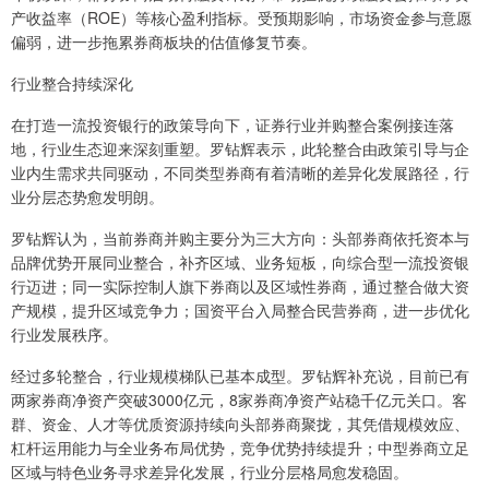
产收益率（ROE）等核心盈利指标。受预期影响，市场资金参与意愿
偏弱，进一步拖累券商板块的估值修复节奏。
行业整合持续深化
在打造一流投资银行的政策导向下，证券行业并购整合案例接连落
地，行业生态迎来深刻重塑。罗钻辉表示，此轮整合由政策引导与企
业内生需求共同驱动，不同类型券商有着清晰的差异化发展路径，行
业分层态势愈发明朗。
罗钻辉认为，当前券商并购主要分为三大方向：头部券商依托资本与
品牌优势开展同业整合，补齐区域、业务短板，向综合型一流投资银
行迈进；同一实际控制人旗下券商以及区域性券商，通过整合做大资
产规模，提升区域竞争力；国资平台入局整合民营券商，进一步优化
行业发展秩序。
经过多轮整合，行业规模梯队已基本成型。罗钻辉补充说，目前已有
两家券商净资产突破3000亿元，8家券商净资产站稳千亿元关口。客
群、资金、人才等优质资源持续向头部券商聚拢，其凭借规模效应、
杠杆运用能力与全业务布局优势，竞争优势持续提升；中型券商立足
区域与特色业务寻求差异化发展，行业分层格局愈发稳固。