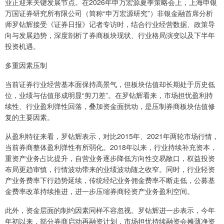
业正迎来关键发展节点。在2026年申万宏源夏季策略会上，上海申银
万国证券研究所有限公司（简称“申万宏源研究”）非银金融首席分析
师罗钻辉接受《证券日报》记者专访时，结合行业经营数据、政策导
向与发展趋势，深度剖析了券商板块现状、行业格局演变以及下半年
投资机遇。
多重因素压制
当前证券行业经营基本面保持高景气，但板块估值却长期处于历史低
位，业绩与估值形成明显“剪刀差”。在罗钻辉看来，市场担忧盈利持
续性、行业盈利弹性回落，叠加资金面扰动，是压制券商板块估值修
复的主要因素。
从盈利特征来看，罗钻辉表示，对比2015年、2021年两轮市场行情，
当前券商整体盈利弹性有所弱化。2018年以来，行业持续补充资本，
重资产业务占比提升，自营业务逐步降低方向性交易敞口，权益投资
布局更趋审慎，行情波动带来的业绩波动随之收窄。同时，行业轻资
产业务费率下行趋势延续，传统经纪业务佣金费率不断走低，公募基
金费率改革持续推进，进一步压缩券商轻资产业务盈利空间。
此外，资金层面的制约因素同样不容忽视。罗钻辉进一步表示，今年
年初以来，部分券商启动再融资计划，市场担忧持续融资会摊薄净资