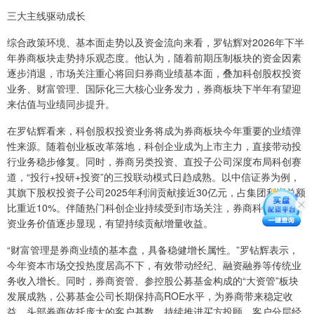
三大主线驱动成长
综合政策环境、基本面走势以及资金流向来看，罗钻辉对2026年下半
年券商板块走势持乐观态度。他认为，随着前期压制板块的资金因素
逐步消退，市场关注重心将回归券商业绩基本面，叠加科创股权投资
业务、财富管理、国际化三大核心业务发力，券商板块下半年有望迎
来估值与业绩同步提升。
在罗钻辉看来，科创股权投资业务将成为券商板块今年重要的业绩弹
性来源。随着创业板改革落地，科创企业成为上市主力，直接带动投
行业务稳步修复。同时，券商另类投资、直投子公司深度布局科创赛
道，“投行+投研+投资”的三投联动模式日趋成熟。以中信证券为例，
其旗下股权投资子公司2025年利润贡献接近30亿元，占集团利润总额
比重近10%。伴随热门科创企业持续受到市场关注，券商科创股权投
资业务价值逐步显现，有望持续贡献增量收益。
“财富管理是券商业绩的基本盘，具备稳健增长属性。”罗钻辉表示，
今年资本市场交投热度居高不下，有效带动经纪、融资融券等传统业
务收入增长。同时，券商资管、参控股公募基金构成的“大资管”板块
发展成熟，公募基金公司长期保持高ROE水平，为券商带来稳定收
益。头部券商依托庞大的客户基数，持续推进买方投顾、客户分层经