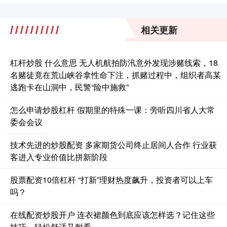
相关更新
杠杆炒股 什么意思 无人机航拍防汛意外发现涉赌线索，18
名赌徒竟在荒山峡谷拿性命下注，抓赌过程中，组织者高某
逃跑卡在山洞中，民警“险中施救”
怎么申请炒股杠杆 假期里的特殊一课：旁听四川省人大常
委会会议
技术先进的炒股配资 多家期货公司终止居间人合作 行业获
客进入专业价值比拼新阶段
股票配资10倍杠杆 “打新”理财热度飙升，投资者可以上车
吗？
在线配资炒股开户 连衣裙颜色到底应该怎样选？记住这些
技巧，轻松舒适又耐看