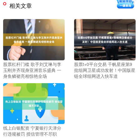
相关文章
股票杠杆门槛 歌手刘艾琳与李
股票t+0平台交易 千帆星座第9
玉刚并齐现身亚洲音乐盛典 一
批组网卫星成功发射！中国版星
身鱼鳞裙亮相惊艳全场
链全球组网进入快车道
线上白银配资 宁夏银行天津分
行违规被罚 授信管理不尽职