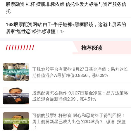
股票融资 杠杆 摆脱非标依赖 信托业发力标品与资产服务信
托
168股票配资网站 白T+牛仔短裤+黑框眼镜，这溢出屏幕的
居家“智性恋”松弛感谁懂！✨
推荐阅读
正规炒股平台有哪些 9月27日基金净值：易方达长
期价值混合A最新净值0.8856，涨6.09%
股票配资怎么操作 9月27日基金净值：易方达策略
成长混合最新净值2.99，涨4.51%
可信的股票杠杆融资 耐心和忍耐终于得到回报！
勇士侧翼新星已成为出色的3D球员？_穆迪_投篮
_1