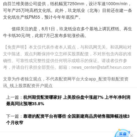
由芬兰维美德公司提供，纸机幅宽7250mm，设计车速1000m/min，
可年产25万吨高档文化纸。此外，玖龙纸业（北海）目前还在建一条
文化纸生产线PM55，预计今年年底投产。
值得关注的是，8月1日，玖龙纸业在多个基地上调瓦楞纸、再生
牛卡纸30元/吨，此前7月已发布多轮涨价函。
【免责声明】本文仅代表作者本人观点，与和讯网无关。和讯网站对
文中陈述、观点判断保持中立怎样买股票配债，不对所包含内容的准
确性、可靠性或完整性提供任何明示或暗示的保证。请读者仅作参
考，并请自行承担全部责任。邮箱：news_center@staff.hexun.com
文章为作者独立观点，不代表配资网平台大全app_配资导航配资资
讯_线上股票配资开户观点
上一篇：
杭州期货配资哪家好 上美股份盘中涨超7% 上半年净利润
最高同比预增35.8%
下一篇：
靠谱的配资平台有哪些 全国新建商品房销售额降幅连续3
个月收窄