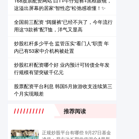
168股票配资网站 白T+牛仔短裤+黑框眼镜，
这溢出屏幕的居家“智性恋”松弛感谁懂！✨
全国前三配资 “阔腿裤”已经不兴了，今年流行
用这“3款裤”配T恤，洋气又显高
炒股杠杆多少平仓 监管压实“看门人”职责 年
内已有53家中介机构被处置
炒股杠杆配资哪个好 业内预计可转债全年发
行规模有望突破千亿元
股票配资平台利息 韩国5月旅游收支连续第三
个月实现顺差
推荐阅读
正规炒股平台有哪些 9月27日基金
净值：易方达长期价值混合A最新