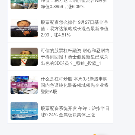
净值0.8856，涨6.09%
股票配资怎么操作 9月27日基金净
值：易方达策略成长混合最新净值
2.99，涨4.51%
可信的股票杠杆融资 耐心和忍耐终
于得到回报！勇士侧翼新星已成为
出色的3D球员？_穆迪_投篮_1
什么是杠杆炒股 本周3只新股申购
国内色谱纯化装备领域领先企业将
登陆A股
股票配资系统开发 午评：沪指半日
涨0.24% 金属板块集体上涨