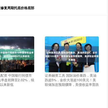
应修复周期托底价格底部
配资 中国银行间债市
证券融资工具 国际油价暴跌，美油
益率盘初降至2.02%，续
跌超5%，金价大涨超100美元！美
月以来新低
联储加息预期骤降，美债收益率普跌