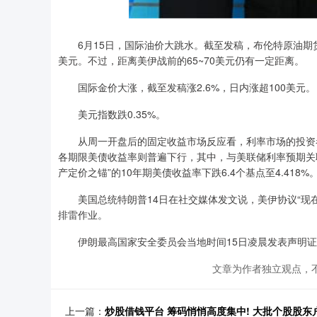
6月15日，国际油价大跳水。截至发稿，布伦特原油期货跌4.
美元。不过，距离美伊战前的65~70美元仍有一定距离。
国际金价大涨，截至发稿涨2.6%，日内涨超100美元。
美元指数跌0.35%。
从周一开盘后的固定收益市场反应看，利率市场的投资者
各期限美债收益率则普遍下行，其中，与美联储利率预期关联最
产定价之锚”的10年期美债收益率下跌6.4个基点至4.418%
美国总统特朗普14日在社交媒体发文说，美伊协议“现在
排雷作业。
伊朗最高国家安全委员会当地时间15日凌晨发表声明证
文章为作者独立观点，不
上一篇：
炒股借钱平台 筹码悄悄高度集中! 大批个股股东