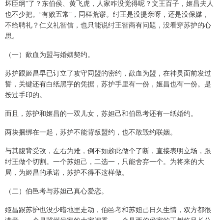
坏臣纲”了？东伯侯、黄飞虎，人家咋没觉得呢？文王百子，姬昌夫人
也不少把。“有败五常”，同样荒谬。纣王是没提亲呀，还是没保媒，
不给聘礼？仁义礼智信，也只能说纣王智商有问题，没看穿苏护的心
思。
（一）歃血为盟与婚姻契约。
苏护跟姬昌早已订立了攻守同盟的密约，歃血为盟，在神灵面前发过
誓，关键还有白纸黑字的凭据，苏护手里有一份，姬昌也有一份。是
按过手印的。
而且，苏护和姬昌的一双儿女，苏妲己和伯邑考还有一纸婚约。
两块捆绑在一起，苏护不能背叛盟约，也不敢毁约联姻。
与其腹背受敌，左右为难，倒不如趁此做个了断，直接表明立场，跟
纣王做个切割。一个苏妲己，二选一，只能舍弃一个。为将来的大
局，为姬昌的承诺，苏护不得不这样做。
（二）伯邑考与苏妲己真心爱恋。
姬昌跟苏护也没少暗地里走动，伯邑考和苏妲己日久生情，双方都很