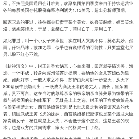
示，不按照美国通用会计准则，欢聚集团第四季度来自于持续运营业
务的每股美国存托股份稀释净利润为1.15美元，超出分析师预期。
回家灭族的罪过，往往都会归责于某个美女。妺喜笑裂缯，妲己笑炮
烙，褒姒笑烽火，于是，夏桀亡了，商纣亡了，宗周亡了。
如此罪过，叫一个小女子来承担，实在叫人哭笑不得，莫名其妙。然
而，仔细品味，欲加之罪，似乎也有说得通的可能性，只要堂堂七尺
男儿脸不红心不跳。
《封神演义》中，纣王进香女娲宫，心血来潮，回宫就要搞选美，海
选。一计不成，转身向冀州侯苏护提亲，要纳他的女儿苏妲己为皇
妃。如此好事，一般人求之不得，苏护由此可以一步登天，从天下
800诸侯中脱颖而出，一跃成为商汤王者的老丈人，国长，皇亲国
戚，贵不可言。这在当时的尊尊亲亲的宗亲姻亲血缘关系为纽带的王
权与诸侯国的架构体系下，无疑是上上之选。纣王的正宫黄娘娘是东
伯侯姜桓楚之女，西宫娘娘黄妃则是七世忠良之称的黄滚家族的代
表，镇国武成王黄飞虎的妹妹，西宫娘娘杨妃应该也是某个股肱大臣
家贵族女子，杨任就是上大夫，不会低于这个层次。这是王者的权
术，也是双方的共同需求，家天下的格局一目了然。