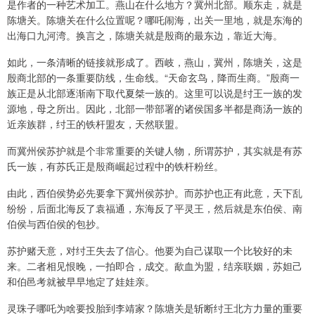
是作者的一种艺术加工。燕山在什么地方？冀州北部。顺东走，就是
陈塘关。陈塘关在什么位置呢？哪吒闹海，出关一里地，就是东海的
出海口九河湾。换言之，陈塘关就是殷商的最东边，靠近大海。
如此，一条清晰的链接就形成了。西岐，燕山，冀州，陈塘关，这是
殷商北部的一条重要防线，生命线。“天命玄鸟，降而生商。”殷商一
族正是从北部逐渐南下取代夏桀一族的。这里可以说是纣王一族的发
源地，母之所出。因此，北部一带部署的诸侯国多半都是商汤一族的
近亲族群，纣王的铁杆盟友，天然联盟。
而冀州侯苏护就是个非常重要的关键人物，所谓苏护，其实就是有苏
氏一族，有苏氏正是殷商崛起过程中的铁杆粉丝。
由此，西伯侯势必先要拿下冀州侯苏护。而苏护也正有此意，天下乱
纷纷，后面北海反了袁福通，东海反了平灵王，然后就是东伯侯、南
伯侯与西伯侯的包抄。
苏护赌天意，对纣王失去了信心。他要为自己谋取一个比较好的未
来。二者相见恨晚，一拍即合，成交。歃血为盟，结亲联姻，苏妲己
和伯邑考就被早早地定了娃娃亲。
灵珠子哪吒为啥要投胎到李靖家？陈塘关是斩断纣王北方力量的重要