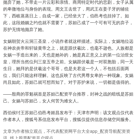
抛弃了她，不带走一片云彩和亲情。商周特定时代的悲剧，女子从属
的卑微地位与身份的表现。周文王去世了，周武王在姜子牙的辅佐
下，西岐蒸蒸日上，自成一家，已经坐大了，伯邑考也挂掉了。如
此，这段婚姻之约也就不需要了，苏妲己成了一个可有可无的弃子，
苏护无情地抛弃了她。
女娲朝贺火云洞三圣皇，小说作者就这样描述。实际上，女娲地位远
在神农炎帝和轩辕黄帝之上，就是跟伏羲比，也毫不逊色。人族都是
女娲一手造出来的，天也是她补的，她是真正意义上的第一位治世女
皇，理所当然位列三皇五帝之前。女娲跟伏羲是一对双胞胎，同一天
生日，她拜的是伏羲这个哥哥，也是夫君这一个人，不包括后面两
位，我们只能这样理解。这也反映了古代男尊女卑的一种现象。女娲
尚且如此，苏妲己就可想而知了。对于苏护来说，一切都是值得的。
——殷商的罪魁祸首是苏妲己配资平台推荐，封神之战的暗线是苏妲
己。女娲与苏妲己，女人何苦为难女人。
西伯侯纣王苏妲己伯邑考姬昌发布于：天津市声明：该文观点仅代表
作者本人，搜狐号系信息发布平台，搜狐仅提供信息存储空间服务。
文章为作者独立观点，不代表配资网平台大全app_配资导航配资资
讯_线上股票配资开户观点