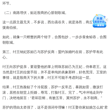
环节。
（二）南路埋伏，贴近殷商的心脏朝歌城。
这一点跟主题无关，不多说，西出函谷关，就是洛邑，商丘一带，拉
拢南伯侯。
如此，就像一只螃蟹的两个钳子，合围包抄，一步步蚕食鲸吞，合围
朝歌城。
第三、纣王纳妃苏妲己与苏护反商：盟约加婚约在前，苏护早有此
心。
纣王向苏护提亲，要迎娶他的掌上明珠苏妲己为王妃，侍奉君王。这
当然是纣王的拉拢手段，并不是单纯的表象那样，好色荒淫。王室的
事情，就是殷商天下的大事，纣王不可能不考虑到这一层。
结果，纣王热脸贴了个冷屁股，苏护一反常态，暴跳如雷，撒泼打
滚，居然在朝堂上拒婚，辱骂，打脸纣王。完了，气冲冲地走到午
门，决绝地留言：“君坏臣纲，有败五常。冀州苏护，永不朝商。”
苏护的理由太牵强了，这不是强词夺理嘛！纣王娶你家姑娘怎么就“君