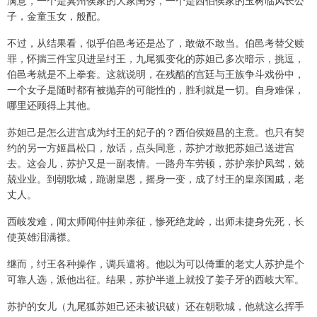
满意，一个是冀州侯家的大家闺秀，一个是西伯侯家的玉树临风长公
子，金童玉女，般配。
不过，从结果看，似乎伯邑考还是怂了，敢做不敢当。伯邑考替父赎
罪，怀揣三件宝贝进呈纣王，九尾狐变化的苏妲己多次暗示，挑逗，
伯邑考就是不上拳套。这就说明，在残酷的宫廷与王族争斗戏份中，
一个女子是随时都有被抛弃的可能性的，胜利就是一切。自身难保，
哪里还顾得上其他。
苏妲己是怎么进宫成为纣王的妃子的？西伯侯姬昌的主意。也只有契
约的另一方姬昌松口，放话，点头同意，苏护才敢把苏妲己送进宫
去。这会儿，苏护又是一副表情。一路舟车劳顿，苏护亲护凤驾，兢
兢业业。到朝歌城，跪谢皇恩，摇身一变，成了纣王的皇亲国戚，老
丈人。
西岐发难，闻太师闻仲挂帅亲征，惨死绝龙岭，出师未捷身先死，长
使英雄泪满襟。
继而，纣王各种操作，调兵遣将。他以为可以倚重的老丈人苏护是个
可靠人选，派他出征。结果，苏护半道上就投了姜子牙的西岐大军。
苏护的女儿（九尾狐苏妲己还未被识破）还在朝歌城，他就这么挥手