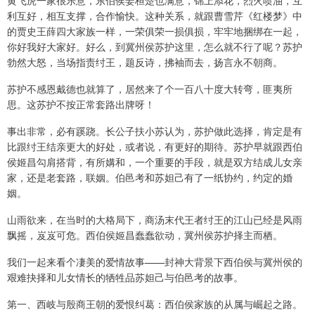
黄飞虎一家很乐意，东伯侯姜桓楚也满意，锦上添花，烈火喷油，互
利互好，相互支撑，合作愉快。这种关系，就跟曹雪芹《红楼梦》中
的贾史王薛四大家族一样，一荣俱荣一损俱损，牢牢地捆绑在一起，
你好我好大家好。好么，到冀州侯苏护这里，怎么就不行了呢？苏护
勃然大怒，当场指责纣王，题反诗，拂袖而去，扬言永不朝商。
苏护不感恩戴德也就算了，居然来了个一百八十度大转弯，匪夷所
思。这苏护不按正常套路出牌呀！
事出非常，必有蹊跷。长公子扶小苏认为，苏护做此选择，肯定是有
比跟纣王结亲更大的好处，或者说，有更好的期待。苏护早就跟西伯
侯姬昌勾肩搭背，有所媾和，一个重要的手段，就是双方结成儿女亲
家，还是老套路，联姻。伯邑考和苏妲己有了一纸协约，约定的婚
姻。
山雨欲来，在当时的大格局下，商汤末代王者纣王的江山已经是风雨
飘摇，岌岌可危。西伯侯姬昌蠢蠢欲动，冀州侯苏护择主而栖。
我们一起来看个凄美的爱情故事——封神大背景下西伯侯与冀州侯的
艰难抉择和儿女情长的牺牲品苏妲己与伯邑考的故事。
第一、西岐与殷商王朝的爱恨纠葛：西伯侯家族的从属与崛起之路。