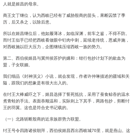
人就是姬昌的母亲。
商王文丁继位，认为西岐已经有了威胁殷商的苗头，果断囚禁了季
历，后又杀之，以除后患。
所以在姬昌继位后，他如履薄冰，如临深渊，前车之鉴，不得不防。
而纣王似乎已经把西岐看做眼中钉肉中刺，延续老传统，恩威并施，
对西岐施以巨大压力，企图继续压缩西岐一族的势力。
第二、西伯侯姬昌与冀州侯苏护的媾和：钳行包抄计划下的歃血为
盟，子女联姻。
我们细品《封神演义》小说，就会发现，作者许仲琳描述的疆域和关
隘，跟我们的想象是有很大出入的。
在纣王大棒威吓之下，姬昌选择了誓死抵抗，采用了蚕食鲸吞的温水
煮青蛙的手法。表面恭顺温和，实际则上下其手，两路包抄，剪断纣
王的羽翼。这也是符合史书记载的。
（一）北路斩断殷商的近亲族群势力联盟。
纣王号令四路诸侯朝拜，西伯侯姬昌西出西岐城70里，就是燕山。这