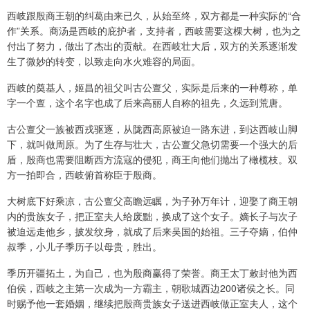
西岐跟殷商王朝的纠葛由来已久，从始至终，双方都是一种实际的“合
作”关系。商汤是西岐的庇护者，支持者，西岐需要这棵大树，也为之
付出了努力，做出了杰出的贡献。在西岐壮大后，双方的关系逐渐发
生了微妙的转变，以致走向水火难容的局面。
西岐的奠基人，姬昌的祖父叫古公亶父，实际是后来的一种尊称，单
字一个亶，这个名字也成了后来高丽人自称的祖先，久远到荒唐。
古公亶父一族被西戎驱逐，从陇西高原被迫一路东进，到达西岐山脚
下，就叫做周原。为了生存与壮大，古公亶父急切需要一个强大的后
盾，殷商也需要阻断西方流寇的侵犯，商王向他们抛出了橄榄枝。双
方一拍即合，西岐俯首称臣于殷商。
大树底下好乘凉，古公亶父高瞻远瞩，为子孙万年计，迎娶了商王朝
内的贵族女子，把正室夫人给废黜，换成了这个女子。嫡长子与次子
被迫远走他乡，披发纹身，就成了后来吴国的始祖。三子夺嫡，伯仲
叔季，小儿子季历子以母贵，胜出。
季历开疆拓土，为自己，也为殷商赢得了荣誉。商王太丁敕封他为西
伯侯，西岐之主第一次成为一方霸主，朝歌城西边200诸侯之长。同
时赐予他一套婚姻，继续把殷商贵族女子送进西岐做正室夫人，这个