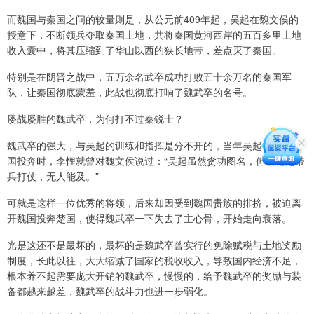
而魏国与秦国之间的较量则是，从公元前409年起，吴起在魏文侯的
授意下，不断领兵夺取秦国土地，共将秦国黄河西岸的五百多里土地
收入囊中，将其压缩到了华山以西的狭长地带，差点灭了秦国。
特别是在阴晋之战中，五万余名武卒成功打败五十余万名的秦国军
队，让秦国彻底蒙羞，此战也彻底打响了魏武卒的名号。
屡战屡胜的魏武卒，为何打不过秦锐士？
魏武卒的强大，与吴起的训练和指挥是分不开的，当年吴起初来到魏
国投奔时，李悝就曾对魏文侯说过：“吴起虽然贪功图名，但若论起带
兵打仗，无人能及。”
可就是这样一位优秀的将领，后来却因受到魏国贵族的排挤，被迫离
开魏国投奔楚国，使得魏武卒一下失去了主心骨，开始走向衰落。
光是这还不是最坏的，最坏的是魏武卒曾实行的免除赋税与土地奖励
制度，长此以往，大大缩减了国家的税收收入，导致国内经济不足，
根本养不起需要庞大开销的魏武卒，慢慢的，给予魏武卒的奖励与装
备都越来越差，魏武卒的战斗力也进一步弱化。