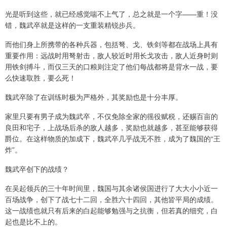
光是听到这些，就已经感觉喘不上气了，总之就是一个字——重！没
错，魏武卒就是这样的一支重装精锐步兵。
而他们身上所携带的各种兵器，包括弩、戈、铁剑等都在战场上具有
重要作用：远战时用弩射击，敌人较近时用长戈攻击，敌人近身时则
用铁剑搏斗，而仅三天的口粮则注定了他们每战都将是背水一战，要
么快速取胜，要么死！
魏武卒除了在训练时极为严格外，其奖励也是十分丰厚。
家里只要有男子成为魏武卒，不仅免除全家的徭役赋税，还赐百亩的
良田和宅子，上战场后杀的敌人越多，奖励也就越多，甚至能够获得
爵位。在这样物质的加成下，魏武卒几乎战无不胜，成为了魏国的“王
炸”。
魏武卒创下的战绩？
在吴起领兵的三十年时间里，魏国与其余诸侯国进行了大大小小近一
百场战争，创下了战七十二回，全胜六十四回，其他皆平局的成绩。
这一战绩也就只有后来的白起能够勉强与之抗衡，但若真的细究，白
起也是比不上的。