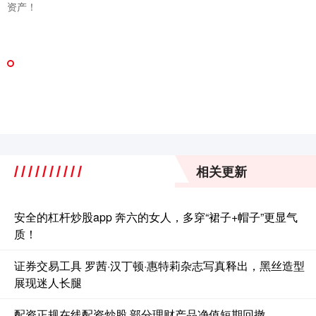
资产！
相关更新
安全的杠杆炒股app 奔六的女人，多穿“裙子+帽子”更显气
质！
证券交易工具 罗茜·汉丁顿·惠特莉杂志写真释出，黑丝造型
展现迷人长腿
配资正规在线配资炒股 ​部分理财产品净值短期回撤