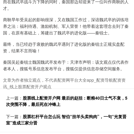
而在魏武卒战斗力下降的同时，秦国那边却迎来了一位叫作商鞅的人
才。
商鞅早年受吴起的影响很深，又在魏国工作过，深谙魏武卒的训练培
养之法：福利待遇、激励机制、军人荣誉！他带着这套理念去到了秦
国，在原有基础上，筹建出了魏武卒的进化版——秦锐士。
最终，当已经趋于衰败的魏武卒遇到了进化版的秦锐士正规实盘配
资，结果不言而喻！
秦国吴起秦锐士魏国魏武卒发布于：天津市声明：该文观点仅代表作
者本人，搜狐号系信息发布平台，搜狐仅提供信息存储空间服务。
文章为作者独立观点，不代表配资网平台大全app_配资导航配资资
讯_线上股票配资开户观点
上一篇：
股票线上配资开户网 最后的赵括：断粮40日士气不衰，5
次突围不降，最后死在冲锋上
下一篇：
股票杠杆平台怎么玩 智伯“挂羊头卖狗肉”，一句“光复晋
室”造成三家分晋