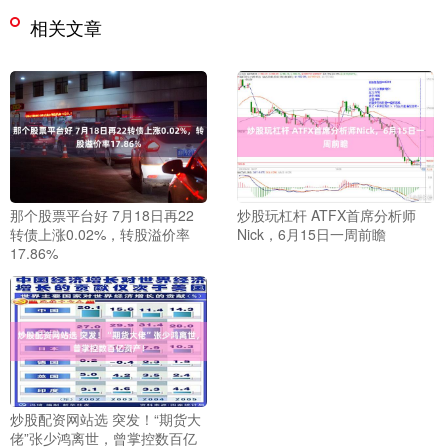
相关文章
那个股票平台好 7月18日再22
炒股玩杠杆 ATFX首席分析师
转债上涨0.02%，转股溢价率
Nick，6月15日一周前瞻
17.86%
炒股配资网站选 突发！“期货大
佬”张少鸿离世，曾掌控数百亿