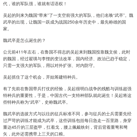
代，谁的军队强，谁就有话语权！
吴起的到来为魏国“带来”了一支空前强大的军队，他们名唤“武卒”。魏
武卒的出现，让魏国一跃成为战国250余年历史中，最先称雄的国
家。
魏武卒是怎么诞生的？
公元前411年左右，在鲁国不得志的吴起来到魏国投靠魏文侯，此时
的魏国，经过翟璜与李悝的变法改革，国内经济、政治已趋于稳定，
只需一支强大的军队，用以对外扩张、对内防守。
吴起抓住了这个机会，开始筹建特种兵。
有了先前在鲁国带兵打仗的经验，吴起很明白战争的残酷与训练超强
特种兵的重要性，于是，中国古代一支特种部队就此诞生！吴起将这
些特种兵称为“武卒”，史称魏武卒。
魏武卒的选拔方式与以往的征兵标准不同，参与征兵的士兵需要先经
过严苛的训练才能成为武卒，这些训练包括每日急走一百里路，身穿
重达45斤的三层盔甲，扛着戈，腰上佩戴铁剑，背后背着重弩和弩
矢，此外还需携带上三天的口粮。